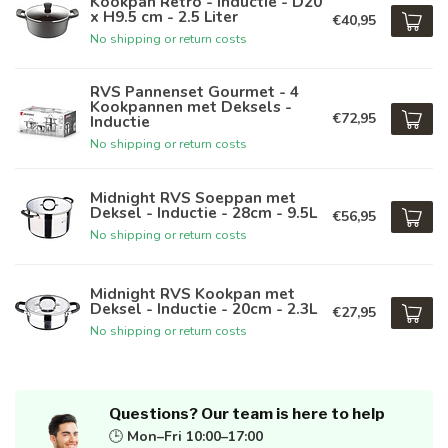
Kookpan Retro - Inductie - D20
x H9.5 cm - 2.5 Liter
€40,95
No shipping or return costs
RVS Pannenset Gourmet - 4
Kookpannen met Deksels -
€72,95
Inductie
No shipping or return costs
Midnight RVS Soeppan met
Deksel - Inductie - 28cm - 9.5L
€56,95
No shipping or return costs
Midnight RVS Kookpan met
Deksel - Inductie - 20cm - 2.3L
€27,95
No shipping or return costs
Questions? Our team is here to help
🕒
Mon–Fri 10:00–17:00