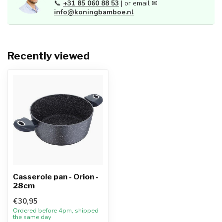
📞
+31 85 060 88 53
| or email ✉
info@koningbamboe.nl
Recently viewed
Casserole pan - Orion -
28cm
€30,95
Ordered before 4pm, shipped
the same day