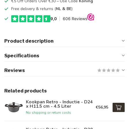
€5 Off Orders Over €30 – Use Code
Koning
Free delivery & returns (
NL & BE
)
Product description
Specifications
Reviews
Related products
Kookpan Retro - Inductie - D24
x H11.5 cm - 4.5 Liter
€56,95
No shipping or return costs