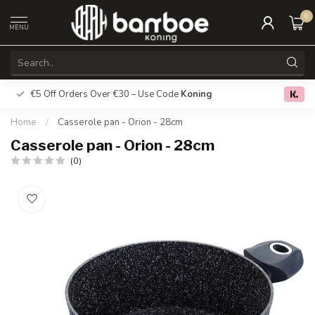
0
MENU
€5 Off Orders Over €30 – Use Code
Koning
Free deliver
0.0
Home
/
Casserole pan - Orion - 28cm
Casserole pan - Orion - 28cm
(0)