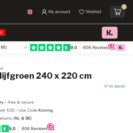
0
My account
Wishlist
€39,95
Add to cart
Incl. tax
S
 BE
)
ws
lijfgroen 240 x 220 cm
In stock
ry
– free & secure
Over €30 – Use Code
Koning
eturns (
NL & BE
)