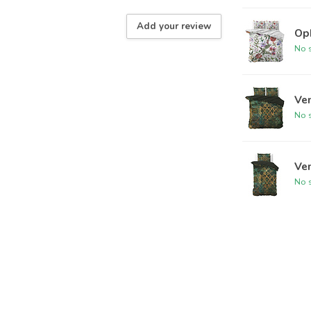
Add your review
Oph
No s
Ven
No s
Ven
No s