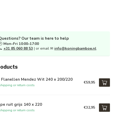
Questions? Our team is here to help
🕒
Mon–Fri 10:00–17:00
📞
+31 85 060 88 53
| or email ✉
info@koningbamboe.nl
roducts
 Flanellen Mendez Wit 240 x 200/220
€59,95
hipping or return costs
pe ruit grijs 140 x 220
€32,95
hipping or return costs