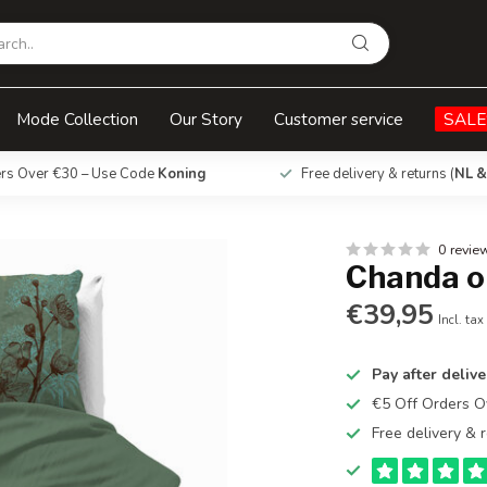
Mode Collection
Our Story
Customer service
SALE
ers Over €30 – Use Code
Koning
Free delivery & returns (
NL &
0 revie
Chanda o
€39,95
Incl. tax
Pay after delive
€5 Off Orders 
Free delivery & r