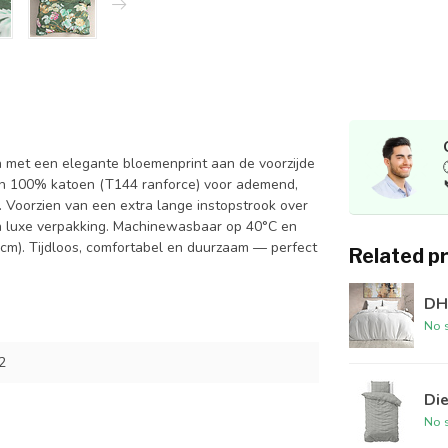
 met een elegante bloemenprint aan de voorzijde
an 100% katoen (T144 ranforce) voor ademend,
ij. Voorzien van een extra lange instopstrook over
n luxe verpakking. Machinewasbaar op 40°C en
 cm). Tijdloos, comfortabel en duurzaam — perfect
Related p
DH
No s
2
Die
No s