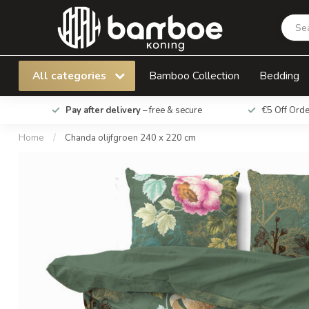
Chanda olijfgroen 240 x 220 cm
All categories
Bamboo Collection
Bedding
Pay after delivery
– free & secure
€5 Off Ord
Home
/
Chanda olijfgroen 240 x 220 cm