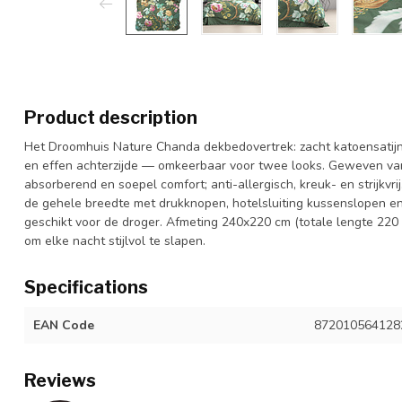
Product description
Het Droomhuis Nature Chanda dekbedovertrek: zacht katoensatijn
en effen achterzijde — omkeerbaar voor twee looks. Geweven v
absorberend en soepel comfort; anti-allergisch, kreuk- en strijkvr
de gehele breedte met drukknopen, hotelsluiting kussenslopen e
geschikt voor de droger. Afmeting 240x220 cm (totale lengte 220
om elke nacht stijlvol te slapen.
Specifications
EAN Code
872010564128
Reviews