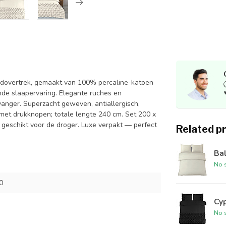
edovertrek, gemaakt van 100% percaline-katoen
nde slaapervaring. Elegante ruches en
vanger. Superzacht geweven, antiallergisch,
) met drukknopen; totale lengte 240 cm. Set 200 x
geschikt voor de droger. Luxe verpakt — perfect
Related p
Bal
No s
0
Cyp
No s