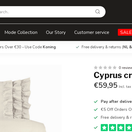
Mode Collection
Our Story
Customer service
SALE
ers Over €30 – Use Code
Koning
Free delivery & returns (
NL &
0 revie
Cyprus c
€59,95
Incl. tax
Pay after delive
€5 Off Orders 
Free delivery & r