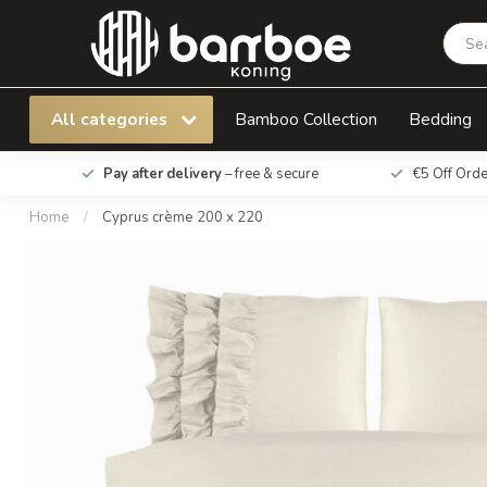
Cyprus crème 200 x 220
All categories
Bamboo Collection
Bedding
Pay after delivery
– free & secure
€5 Off Ord
Home
/
Cyprus crème 200 x 220