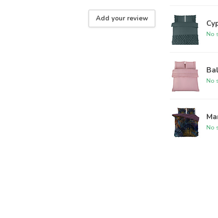
Add your review
Cyp
No s
Bal
No s
Ma
No s