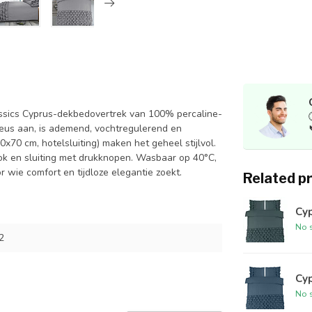
ssics Cyprus-dekbedovertrek van 100% percaline-
ueus aan, is ademend, vochtregulerend en
x70 cm, hotelsluiting) maken het geheel stijlvol.
ok en sluiting met drukknopen. Wasbaar op 40°C,
r wie comfort en tijdloze elegantie zoekt.
Related p
Cyp
No s
2
Cy
No s