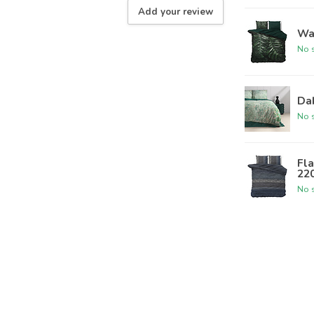
Add your review
Wa
No s
Da
No s
Fla
22
No s