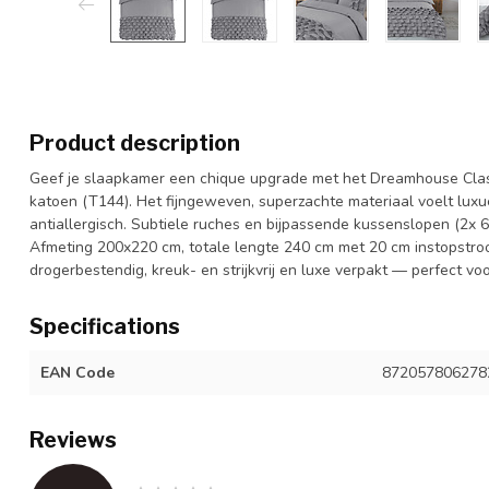
Product description
Geef je slaapkamer een chique upgrade met het Dreamhouse Cla
katoen (T144). Het fijngeweven, superzachte materiaal voelt lux
antiallergisch. Subtiele ruches en bijpassende kussenslopen (2x 60
Afmeting 200x220 cm, totale lengte 240 cm met 20 cm instopstro
drogerbestendig, kreuk- en strijkvrij en luxe verpakt — perfect voo
Specifications
EAN Code
872057806278
Reviews