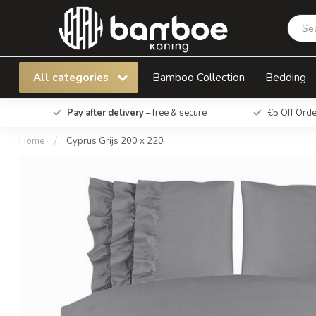
Cyprus Grijs 200 x 220
All categories
Bamboo Collection
Bedding
Pay after delivery
– free & secure
€5 Off Ord
Home
/
Cyprus Grijs 200 x 220