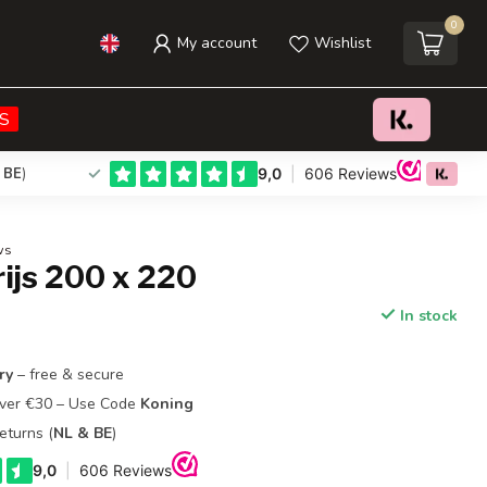
0
My account
Wishlist
€59,95
Add to cart
Incl. tax
S
 BE
)
ws
ijs 200 x 220
In stock
ry
– free & secure
Over €30 – Use Code
Koning
eturns (
NL & BE
)