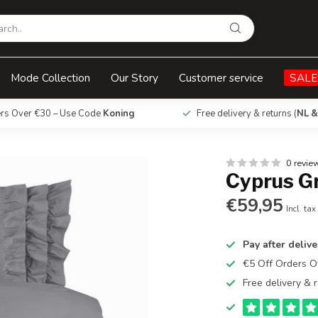
Mode Collection
Our Story
Customer service
SALE
ers Over €30 – Use Code
Koning
Free delivery & returns (
NL &
0 revie
Cyprus Gr
€59,95
Incl. tax
Pay after delive
€5 Off Orders 
Free delivery & r