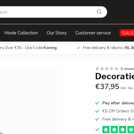
Mode Collection
Our Story
Customer service
SALE
ers Over €30 – Use Code
Koning
Free delivery & returns (
NL &
0 revie
Decoratie
€37,95
Incl. tax
Pay after delive
€5 Off Orders 
Free delivery & r