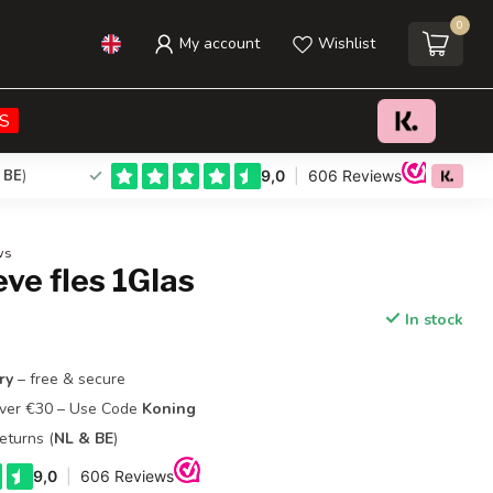
0
My account
Wishlist
€37,95
Add to cart
Incl. tax
S
 BE
)
ws
ve fles 1Glas
In stock
ry
– free & secure
Over €30 – Use Code
Koning
eturns (
NL & BE
)