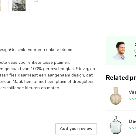
esignGeschikt voor een enkele bloem
fecte vaas voor enkele losse pluimen,
 en gemaakt van 100% gerecycled glas. Stevig, en
 glazen fles daarnaast een aangenaam design, dat
Related p
interieur! Maak hem af met een pluim of droogbloem
verschillende kleuren en maten.
Va
No s
Dec
No s
Add your review