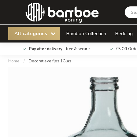
Decoratieve fles 1Glas
All categories
Bamboo Collection
Bedding
Pay after delivery
– free & secure
€5 Off Ord
Home
/
Decoratieve fles 1Glas