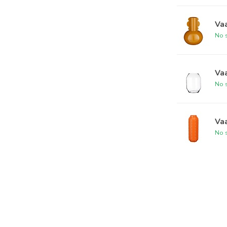
Vaa
No s
Va
No s
Va
No s