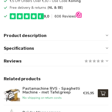
€5 Off Orders Over €30 – Use Code
Koning
Free delivery & returns (
NL & BE
)
Product description
Specifications
Reviews
Related products
Pastamachine RVS - Spaghetti
Machine - met Tafelgreep
€35,95
No shipping or return costs