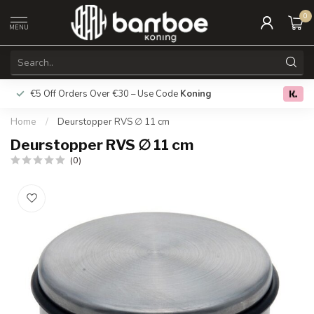
0
MENU
€5 Off Orders Over €30 – Use Code
Koning
Free deliver
0.0
Home
/
Deurstopper RVS ∅ 11 cm
Deurstopper RVS ∅ 11 cm
(0)