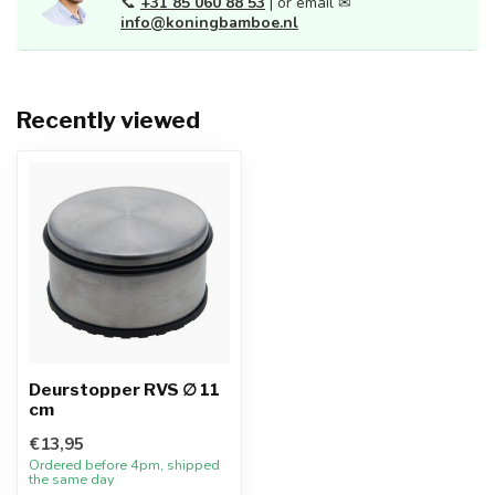
📞
+31 85 060 88 53
| or email ✉
info@koningbamboe.nl
Recently viewed
Deurstopper RVS ∅ 11
cm
€13,95
Ordered before 4pm, shipped
the same day