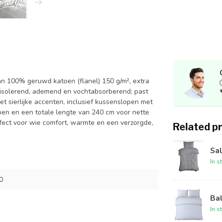
an 100% geruwd katoen (flanel) 150 g/m², extra
-isolerend, ademend en vochtabsorberend; past
t sierlijke accenten, inclusief kussenslopen met
open en een totale lengte van 240 cm voor nette
fect voor wie comfort, warmte en een verzorgde,
Related p
Sal
In s
0
Bal
In s