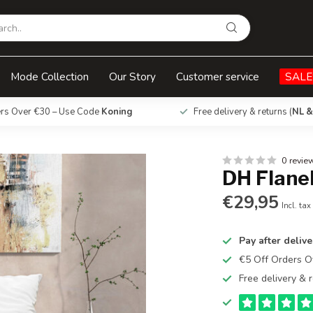
Mode Collection
Our Story
Customer service
SALE
ers Over €30 – Use Code
Koning
Free delivery & returns (
NL &
0 revie
DH Flane
€29,95
Incl. tax
Pay after delive
€5 Off Orders 
Free delivery & r