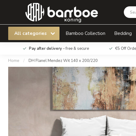
DH Flanel Mendez Wit 140 x 200/220
All categories
Bamboo Collection
Bedding
Pay after delivery
– free & secure
€5 Off Ord
Home
/
DH Flanel Mendez Wit 140 x 200/220