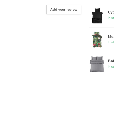
Add your review
Cyp
In s
Me
In s
Bal
In s