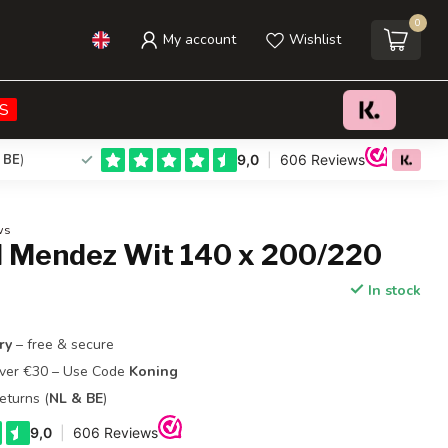
0
My account
Wishlist
€29,95
Add to cart
Incl. tax
S
 BE
)
ws
l Mendez Wit 140 x 200/220
In stock
ry
– free & secure
Over €30 – Use Code
Koning
eturns (
NL & BE
)