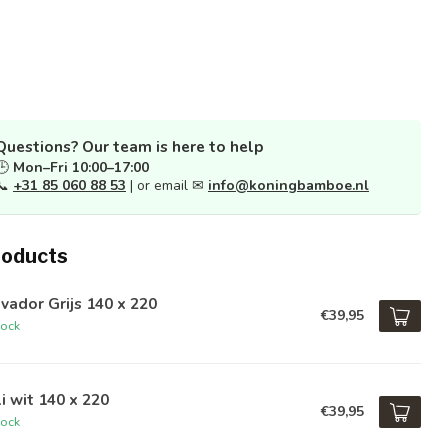
Questions? Our team is here to help
🕒
Mon–Fri 10:00–17:00
📞
+31 85 060 88 53
| or email ✉
info@koningbamboe.nl
roducts
vador Grijs 140 x 220
€39,95
tock
i wit 140 x 220
€39,95
tock