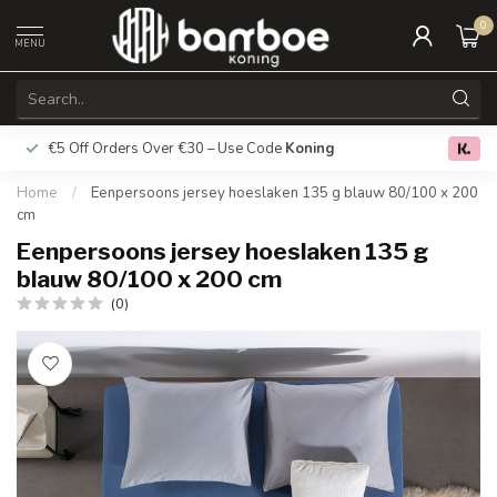
0
MENU
€5 Off Orders Over €30 – Use Code
Koning
Free deliver
0.0
Home
/
Eenpersoons jersey hoeslaken 135 g blauw 80/100 x 200
cm
Eenpersoons jersey hoeslaken 135 g
blauw 80/100 x 200 cm
(0)