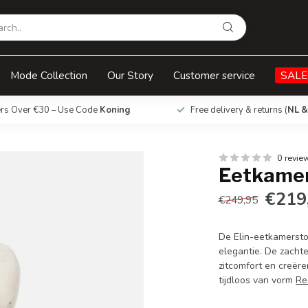
Mode Collection
Our Story
Customer service
SALE
ers Over €30 – Use Code
Koning
Free delivery & returns (
NL &
0 revie
Eetkamers
€219
€249,95
De Elin-eetkamerst
elegantie. De zachte
zitcomfort en creëre
tijdloos van vorm
Re