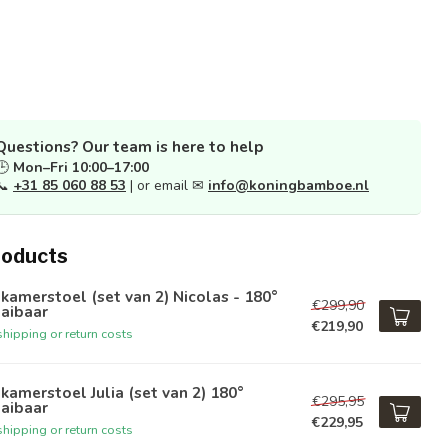
Questions? Our team is here to help
🕒
Mon–Fri 10:00–17:00
📞
+31 85 060 88 53
| or email ✉
info@koningbamboe.nl
roducts
kamerstoel (set van 2) Nicolas - 180°
€299,90
aibaar
€219,90
hipping or return costs
kamerstoel Julia (set van 2) 180°
€295,95
aibaar
€229,95
hipping or return costs