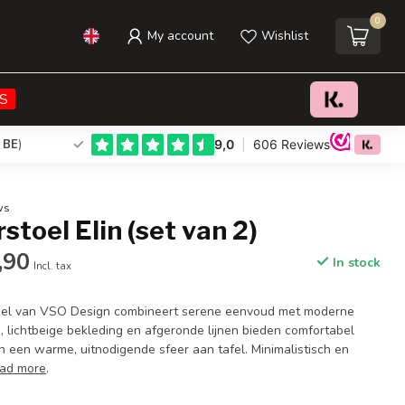
0
My account
Wishlist
€219,90
€249,95
Add to cart
Incl. tax
S
 BE
)
ws
toel Elin (set van 2)
,90
In stock
Incl. tax
oel van VSO Design combineert serene eenvoud met moderne
, lichtbeige bekleding en afgeronde lijnen bieden comfortabel
n een warme, uitnodigende sfeer aan tafel. Minimalistisch en
ad more
.