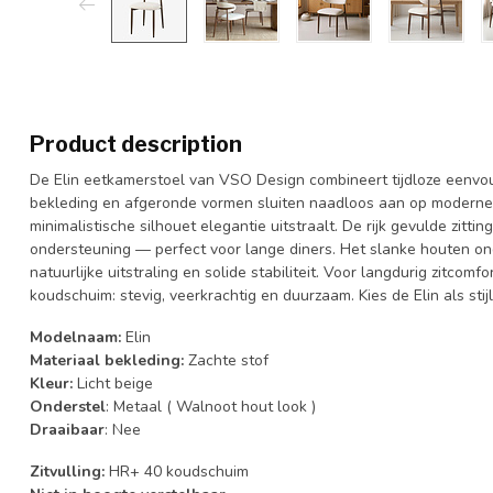
Product description
De Elin eetkamerstoel van VSO Design combineert tijdloze eenvou
bekleding en afgeronde vormen sluiten naadloos aan op moderne e
minimalistische silhouet elegantie uitstraalt. De rijk gevulde zitt
ondersteuning — perfect voor lange diners. Het slanke houten on
natuurlijke uitstraling en solide stabiliteit. Voor langdurig zitco
koudschuim: stevig, veerkrachtig en duurzaam. Kies de Elin als stij
Modelnaam:
Elin
Materiaal bekleding:
Zachte stof
Kleur:
Licht beige
Onderstel
: Metaal ( Walnoot hout look )
Draaibaar
: Nee
Zitvulling:
HR+ 40 koudschuim