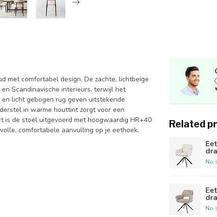
d met comfortabel design. De zachte, lichtbeige
n Scandinavische interieurs, terwijl het
ing en licht gebogen rug geven uitstekende
derstel in warme houttint zorgt voor een
mfort is de stoel uitgevoerd met hoogwaardig HR+40
Related p
lvolle, comfortabele aanvulling op je eethoek.
Eet
dra
No s
Eet
dra
No s