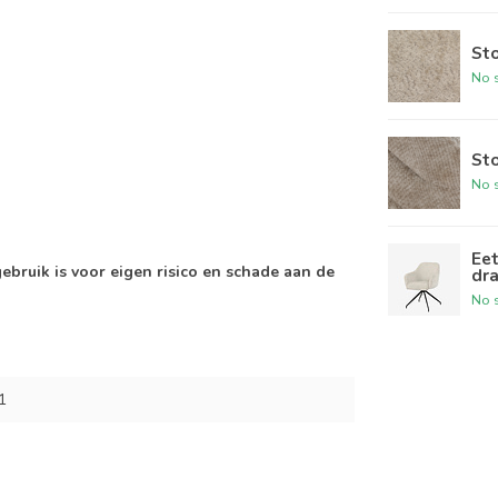
Sto
No s
Sto
No s
Eet
gebruik is voor eigen risico en schade aan de
dra
No s
1