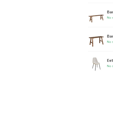
Ban
No s
Ban
No s
Ee
No s