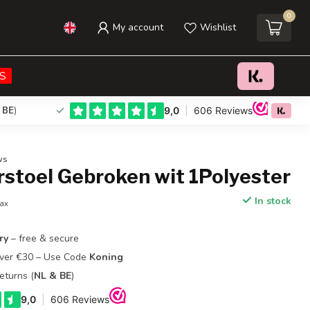
0
My account
Wishlist
€114,95
Add to cart
Incl. tax
S
 BE
)
ws
stoel Gebroken wit 1Polyester
In stock
tax
ry
– free & secure
Over €30 – Use Code
Koning
eturns (
NL & BE
)