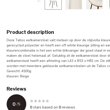
Product description
Deze Tallos eetkamerstoel valt meteen op door de stijlvolle kleu
gerecycled polyester en heeft een off white kleurige zitting en e
kleurencombinatie is het een echte blikvanger die goed staat in 
maken de stoel helemaal af. Gelukkig zit de eetkamerstoel door 
eetkamerstoel heeft een afmeting van L43 x B53 x H82 cm. De zi
worden met meerdere gekleurde eetkamerstoelen uit de Tallos col
Gewicht: 4500g
kleuren: Beige
Reviews
0
/
5
0
stars based on
0
reviews