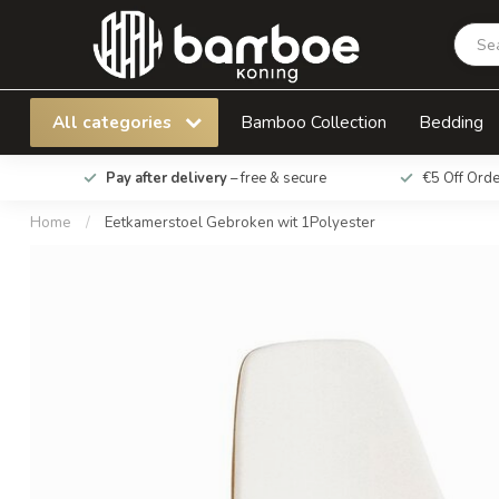
Eetkamerstoel Gebroken wit 1Polyester
All categories
Bamboo Collection
Bedding
Pay after delivery
– free & secure
€5 Off Ord
Home
/
Eetkamerstoel Gebroken wit 1Polyester