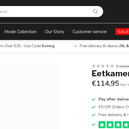
Mode Collection
Our Story
Customer service
SALE
ers Over €30 – Use Code
Koning
Free delivery & returns (
NL &
0 revie
Eetkamer
€114,95
Incl. 
Pay after delive
€5 Off Orders 
Free delivery & r