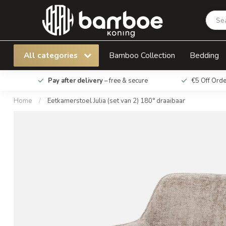
Eetkamerstoel Julia (set van 2) 180° draaibaa
All categories
Bamboo Collection
Bedding
Pay after delivery
– free & secure
€5 Off Ord
Home
/
Eetkamerstoel Julia (set van 2) 180° draaibaar