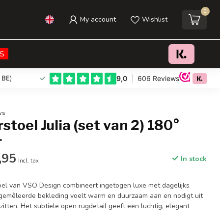
0
My account
Wishlist
€229,95
€295,95
Add to cart
Incl. tax
S
 BE
)
ws
toel Julia (set van 2) 180°
r
,95
In stock
Incl. tax
oel van VSO Design combineert ingetogen luxe met dagelijks
 gemêleerde bekleding voelt warm en duurzaam aan en nodigt uit
 zitten. Het subtiele open rugdetail geeft een luchtig, elegant