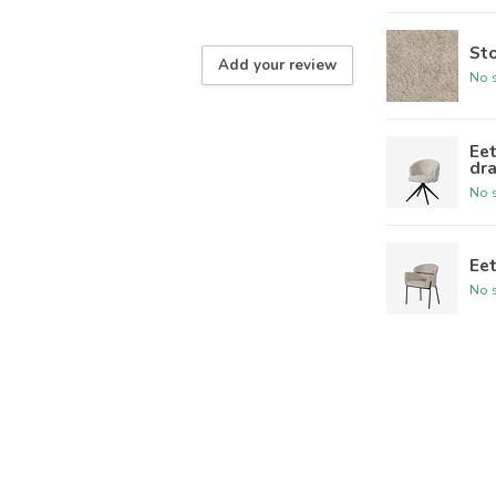
Sto
Add your review
No s
Eet
dra
No s
Eet
No s