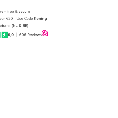
ry
– free & secure
Over €30 – Use Code
Koning
eturns (
NL & BE
)