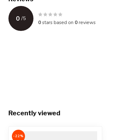
0
/
5
0
stars based on
0
reviews
Recently viewed
-22%