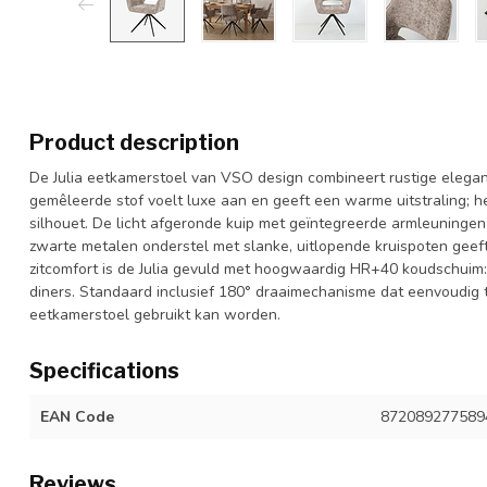
Product description
De Julia eetkamerstoel van VSO design combineert rustige elega
gemêleerde stof voelt luxe aan en geeft een warme uitstraling; he
silhouet. De licht afgeronde kuip met geïntegreerde armleuningen 
zwarte metalen onderstel met slanke, uitlopende kruispoten geeft
zitcomfort is de Julia gevuld met hoogwaardig HR+40 koudschuim: 
diners. Standaard inclusief 180° draaimechanisme dat eenvoudig t
eetkamerstoel gebruikt kan worden.
Specifications
EAN Code
872089277589
Reviews