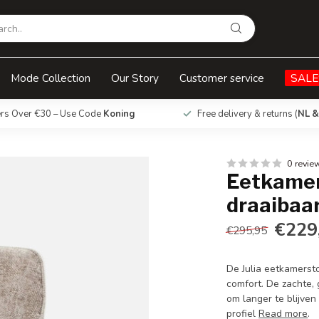
r
Mode Collection
Our Story
Customer service
SALE
ers Over €30 – Use Code
Koning
Free delivery & returns (
NL &
0 revie
Eetkamers
draaibaa
€229
€295,95
De Julia eetkamerst
comfort. De zachte,
om langer te blijven
profiel
Read more
.