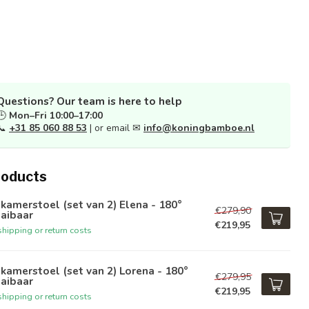
Questions? Our team is here to help
🕒
Mon–Fri 10:00–17:00
📞
+31 85 060 88 53
| or email ✉
info@koningbamboe.nl
roducts
kamerstoel (set van 2) Elena - 180°
€279,90
aibaar
€219,95
hipping or return costs
kamerstoel (set van 2) Lorena - 180°
€279,95
aibaar
€219,95
hipping or return costs