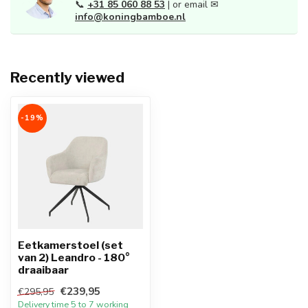
📞
+31 85 060 88 53
| or email ✉
info@koningbamboe.nl
Recently viewed
-19%
Eetkamerstoel (set
van 2) Leandro - 180°
draaibaar
€239,95
€295,95
Delivery time 5 to 7 working