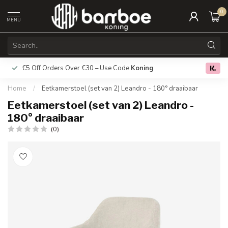
0
MENU
€5 Off Orders Over €30 – Use Code
Koning
Free deliver
0.0
Home
/
Eetkamerstoel (set van 2) Leandro - 180° draaibaar
Eetkamerstoel (set van 2) Leandro -
180° draaibaar
(0)