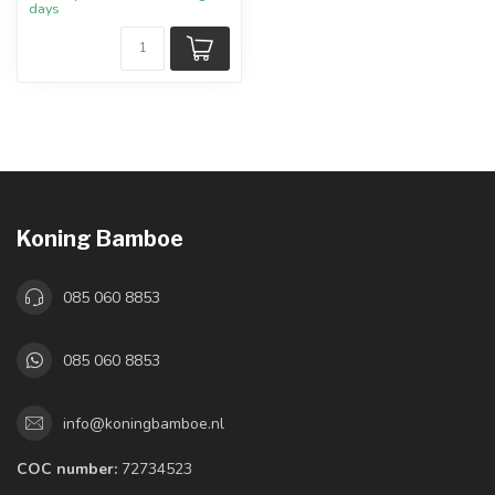
days
Koning Bamboe
085 060 8853
085 060 8853
info@koningbamboe.nl
COC number:
72734523