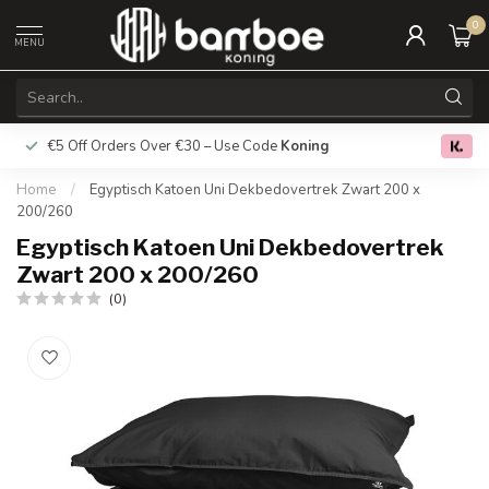
0
MENU
€5 Off Orders Over €30 – Use Code
Koning
Free deliver
0.0
Home
/
Egyptisch Katoen Uni Dekbedovertrek Zwart 200 x
200/260
Egyptisch Katoen Uni Dekbedovertrek
Zwart 200 x 200/260
(0)