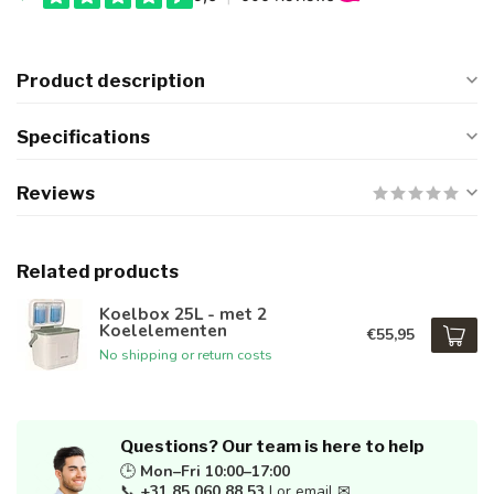
Product description
Specifications
Reviews
Related products
Koelbox 25L - met 2
Koelelementen
€55,95
No shipping or return costs
Questions? Our team is here to help
🕒
Mon–Fri 10:00–17:00
📞
+31 85 060 88 53
| or email ✉