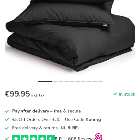
€99,95
In stock
Incl. tax
Pay after delivery
– free & secure
€5 Off Orders Over €30 – Use Code
Koning
Free delivery & returns (
NL & BE
)