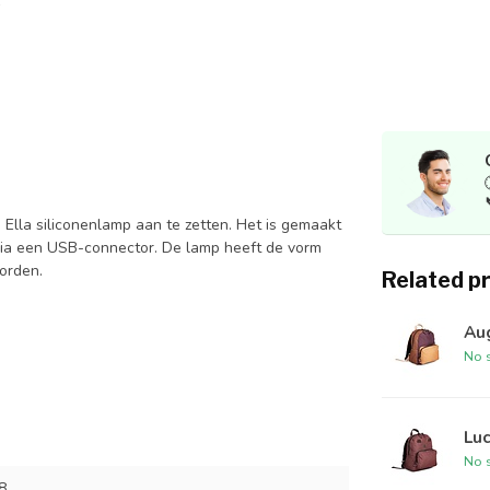
 Ella siliconenlamp aan te zetten. Het is gemaakt
ia een USB-connector. De lamp heeft de vorm
worden.
Related p
Aug
No s
Luc
No s
8