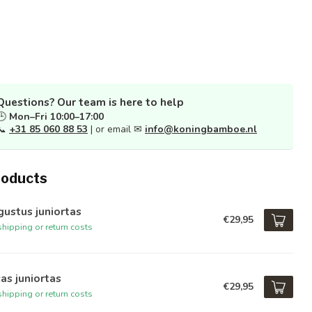
Questions? Our team is here to help
🕒
Mon–Fri 10:00–17:00
📞
+31 85 060 88 53
| or email ✉
info@koningbamboe.nl
roducts
ustus juniortas
€29,95
hipping or return costs
as juniortas
€29,95
hipping or return costs