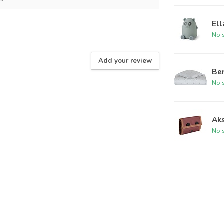
Ell
No s
Add your review
Be
No s
Ak
No s