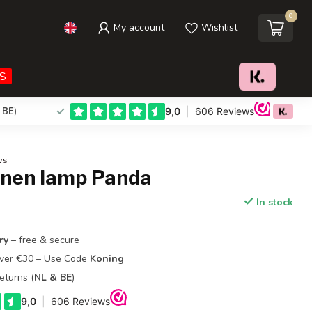
0
My account
Wishlist
€37,95
Add to cart
Incl. tax
S
 BE
)
ws
conen lamp Panda
In stock
ry
– free & secure
Over €30 – Use Code
Koning
eturns (
NL & BE
)