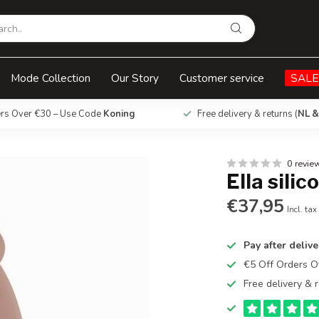
Mode Collection
Our Story
Customer service
SALE
ers Over €30 – Use Code
Koning
Free delivery & returns (
NL &
0 revie
Ella sili
€37,95
Incl. tax
Pay after delive
€5 Off Orders 
Free delivery & r