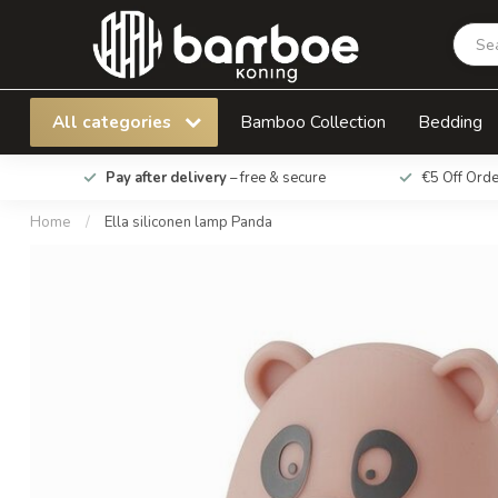
Ella siliconen lamp Panda
All categories
Bamboo Collection
Bedding
Pay after delivery
– free & secure
€5 Off Ord
Home
/
Ella siliconen lamp Panda