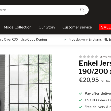
0 x 200/220
Mode Collection
Our Story
Customer service
SALE
ers Over €30 – Use Code
Koning
Free delivery & returns (
NL &
0 revie
Enkel Jer
190/200 
€20,95
Incl. tax
Pay after delive
€5 Off Orders 
Free delivery & r