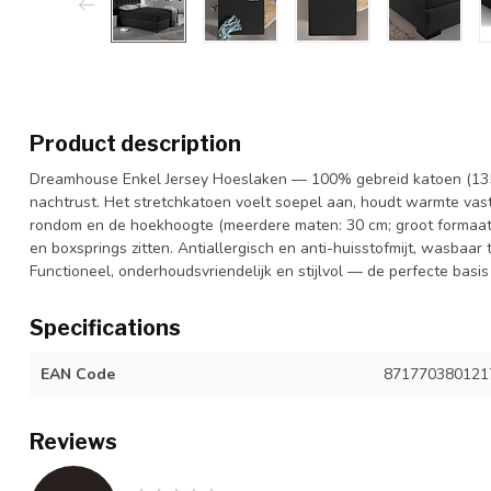
Product description
Dreamhouse Enkel Jersey Hoeslaken — 100% gebreid katoen (135
nachtrust. Het stretchkatoen voelt soepel aan, houdt warmte vast e
rondom en de hoekhoogte (meerdere maten: 30 cm; groot formaat 4
en boxsprings zitten. Antiallergisch en anti-huisstofmijt, wasbaar 
Functioneel, onderhoudsvriendelijk en stijlvol — de perfecte basi
Specifications
EAN Code
871770380121
Reviews