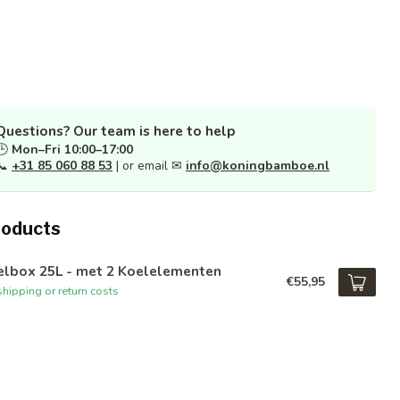
Questions? Our team is here to help
🕒
Mon–Fri 10:00–17:00
📞
+31 85 060 88 53
| or email ✉
info@koningbamboe.nl
roducts
elbox 25L - met 2 Koelelementen
€55,95
hipping or return costs