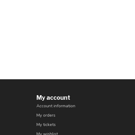
My account
Account information
My orders
My tickets
My wishlist