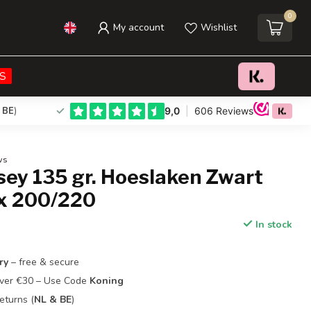
0
My account
Wishlist
€20,95
Add to cart
Incl. tax
S
 BE
)
ws
sey 135 gr. Hoeslaken Zwart
x 200/220
In stock
ry
– free & secure
Over €30 – Use Code
Koning
eturns (
NL & BE
)