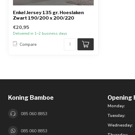
Enkel Jersey 135 gr. Hoeslaken
Zwart 190/200 x 200/220
€20,95
Delivered in 1–2 business days
Compare
Koning Bamboe
Opening 
Monday:
085 060 8853
Tuesday:
Wednesday:
085 060 8853
Thursday: