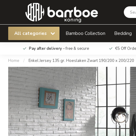
Enkel Jersey 135 gr. Hoeslaken Zwart 190/20
All categories
Bamboo Collection
Bedding
Pay after delivery
– free & secure
€5 Off Ord
Home
/
Enkel Jersey 135 gr. Hoeslaken Zwart 190/200 x 200/220