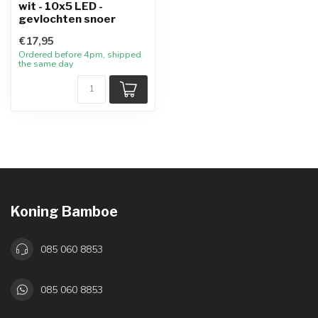
wit - 10x5 LED -
gevlochten snoer
€17,95
Ordered before 4pm, shipped
the same day
Koning Bamboe
085 060 8853
085 060 8853