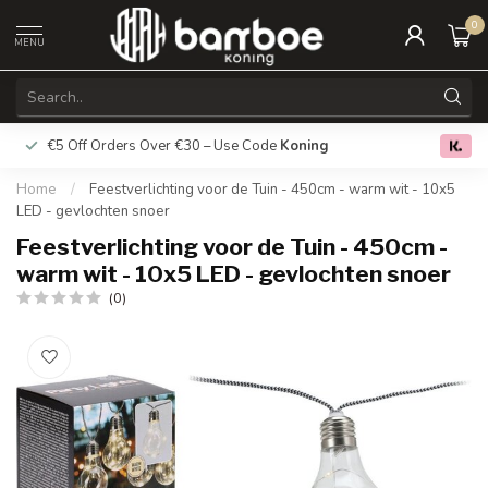
0
MENU
€5 Off Orders Over €30 – Use Code
Koning
Free deliver
0.0
Home
/
Feestverlichting voor de Tuin - 450cm - warm wit - 10x5
LED - gevlochten snoer
Feestverlichting voor de Tuin - 450cm -
warm wit - 10x5 LED - gevlochten snoer
(0)