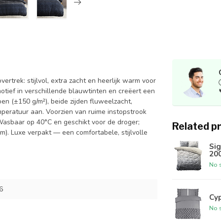
trek: stijlvol, extra zacht en heerlijk warm voor
otief in verschillende blauwtinten en creëert een
n (±150 g/m²), beide zijden fluweelzacht,
peratuur aan. Voorzien van ruime instopstrook
Wasbaar op 40°C en geschikt voor de droger;
Related p
m). Luxe verpakt — een comfortabele, stijlvolle
Si
200
No s
6
Cyp
No s