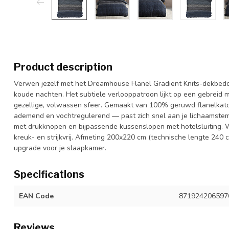
Product description
Verwen jezelf met het Dreamhouse Flanel Gradient Knits-dekbedover
koude nachten. Het subtiele verlooppatroon lijkt op een gebreid m
gezellige, volwassen sfeer. Gemaakt van 100% geruwd flanelkatoe
ademend en vochtregulerend — past zich snel aan je lichaamstem
met drukknopen en bijpassende kussenslopen met hotelsluiting. 
kreuk- en strijkvrij. Afmeting 200x220 cm (technische lengte 240 c
upgrade voor je slaapkamer.
Specifications
EAN Code
871924206597
Reviews