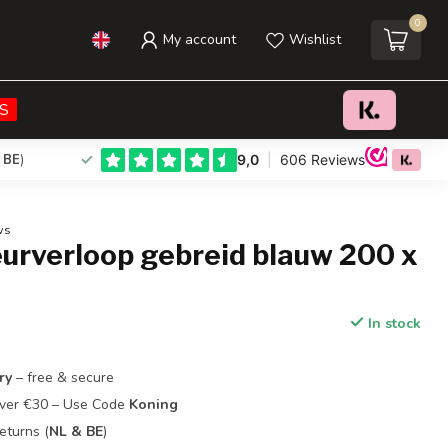
0
My account
Wishlist
€49,95
Add to cart
Incl. tax
S
 BE
)
ws
eurverloop gebreid blauw 200 x
In stock
ry
– free & secure
Over €30 – Use Code
Koning
eturns (
NL & BE
)