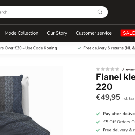
Mode Collection
Our Story
Customer service
SALE
ers Over €30 – Use Code
Koning
Free delivery & returns (
NL &
0 revie
Flanel kl
220
€49,95
Incl. tax
Pay after delive
€5 Off Orders 
Free delivery & r