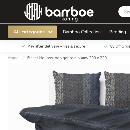
Flanel kleurverloop gebreid blauw 200 x 220
All categories
Bamboo Collection
Bedding
Pay after delivery
– free & secure
€5 Off Ord
Home
/
Flanel kleurverloop gebreid blauw 200 x 220