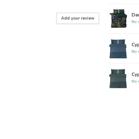
Dar
Add your review
No s
Cy
No s
Cyp
No s