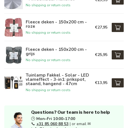
No shipping or return costs
Fleece deken - 150x200 cm -
roze
€27,95
No shipping or return costs
Fleece deken - 150x200 cm -
grijs
€25,95
No shipping or return costs
Tuinlamp Fakkel - Solar - LED
vlameffect - 3-in1: prikspot,
€13,95
staand, hangend - 47cm
No shipping or return costs
Questions? Our team is here to help
🕒
Mon–Fri 10:00–17:00
📞
+31 85 060 88 53
| or email ✉