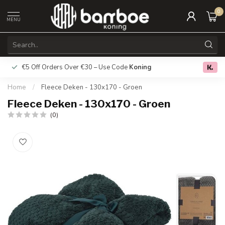
0
MENU
€5 Off Orders Over €30 – Use Code
Koning
Free deliver
0.0
Home
/
Fleece Deken - 130x170 - Groen
Fleece Deken - 130x170 - Groen
(0)