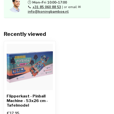
🕒
Mon–Fri 10:00–17:00
📞
+31 85 060 88 53
| or email ✉
info@koningbamboe.nl
Recently viewed
Flipperkast - Pinball
Machine - 53x26 cm -
Tafelmodel
€37,95