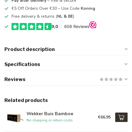
Pay after delivery
– free & secure
€5 Off Orders Over €30 – Use Code
Koning
Free delivery & returns (
NL & BE
)
Product description
Specifications
Reviews
Related products
Wekker Buis Bamboe
€66,95
No shipping or return costs