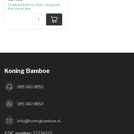
Ordered before 4pm, shipped
the same day
Koning Bamboe
085 060 8853
085 060 8853
info@koningbamboe.nl
COC number:
72734523