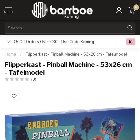
0
MENU
€5 Off Orders Over €30 – Use Code
Koning
Free deliver
0.0
Home
/
Flipperkast - Pinball Machine - 53x26 cm - Tafelmodel
Flipperkast - Pinball Machine - 53x26 cm
- Tafelmodel
(0)