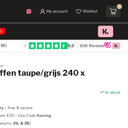
0
My account
Wishlist
€39,95
Add to cart
Incl. tax
S
 BE
)
ws
ffen taupe/grijs 240 x
In stock
ry
– free & secure
Over €30 – Use Code
Koning
eturns (
NL & BE
)