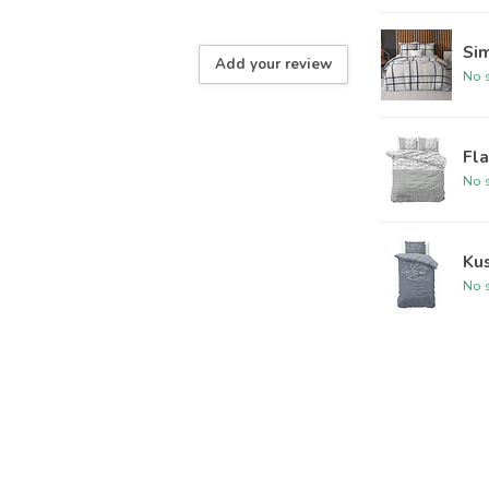
Si
Add your review
No s
Fla
No s
Kus
No s