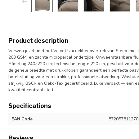
Product description
Verwen jezelf met het Velvet Uni dekbedovertrek van Sleeptime: 
200 GSM) en zachte micropercal onderzijde. Onweerstaanbare fluw
Afmeting 240×220 cm; technische lengte 220 cm, geschikt voor 
de gehele breedte met drukknopen garandeert een perfecte pasvo
hotel‑sluiting voor een strakke, professionele afwerking. Wasbaar
strijkvrij. BSCI- en Oeko‑Tex gecertificeerd. Luxe verpakt — een e
kwaliteit centraal stelt.
Specifications
EAN Code
872057811270
Reviews