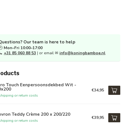
Questions? Our team is here to help
🕒
Mon–Fri 10:00–17:00
📞
+31 85 060 88 53
| or email ✉
info@koningbamboe.nl
roducts
cro Touch Eenpersoonsdekbed Wit -
0x200
€34,95
hipping or return costs
evron Teddy Crème 200 x 200/220
€39,95
hipping or return costs