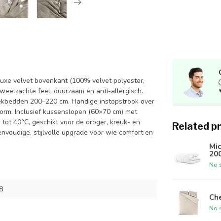
luxe velvet bovenkant (100% velvet polyester,
eelzachte feel, duurzaam en anti-allergisch.
dekbedden 200–220 cm. Handige instopstrook over
rm. Inclusief kussenslopen (60×70 cm) met
 tot 40°C, geschikt voor de droger, kreuk- en
Related p
envoudige, stijlvolle upgrade voor wie comfort en
Mi
20
No s
8
Ch
No s