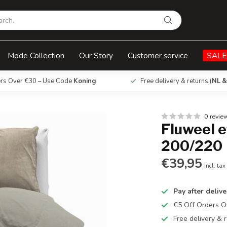
Mode Collection
Our Story
Customer service
SALE
ers Over €30 – Use Code
Koning
Free delivery & returns (
NL &
0 revie
Fluweel e
200/220
€39,95
Incl. tax
Pay after delive
€5 Off Orders 
Free delivery & r