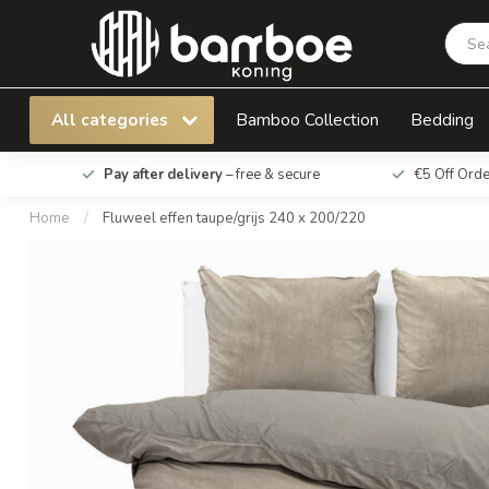
Fluweel effen taupe/grijs 240 x 200/220
All categories
Bamboo Collection
Bedding
Pay after delivery
– free & secure
€5 Off Ord
Home
/
Fluweel effen taupe/grijs 240 x 200/220