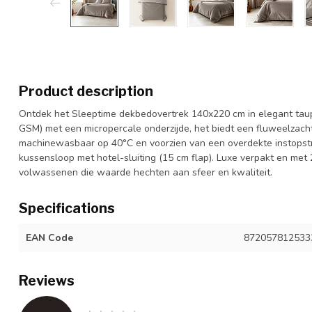
Product description
Ontdek het Sleeptime dekbedovertrek 140x220 cm in elegant taup
GSM) met een micropercale onderzijde, het biedt een fluweelzach
machinewasbaar op 40°C en voorzien van een overdekte instopstro
kussensloop met hotel-sluiting (15 cm flap). Luxe verpakt en met 2
volwassenen die waarde hechten aan sfeer en kwaliteit.
Specifications
EAN Code
872057812533
Reviews