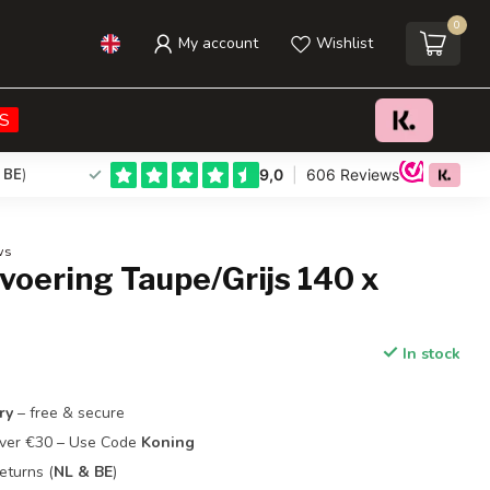
0
My account
Wishlist
€29,95
Add to cart
Incl. tax
S
 BE
)
ws
voering Taupe/Grijs 140 x
In stock
ry
– free & secure
Over €30 – Use Code
Koning
eturns (
NL & BE
)