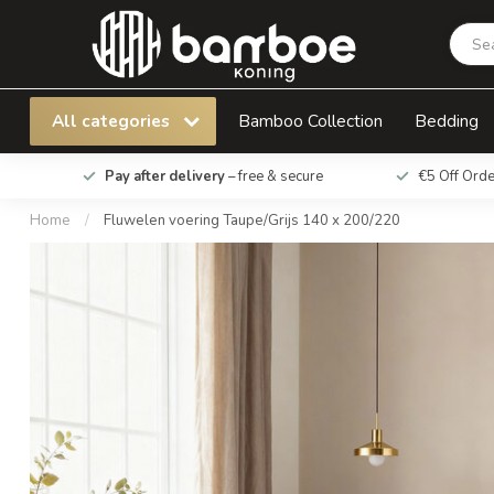
Fluwelen voering Taupe/Grijs 140 x 200/220
All categories
Bamboo Collection
Bedding
Pay after delivery
– free & secure
€5 Off Ord
Home
/
Fluwelen voering Taupe/Grijs 140 x 200/220