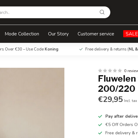
Mode Collection
Our Story
Customer service
SALE
ers Over €30 – Use Code
Koning
Free delivery & returns (
NL &
0 revie
Fluwelen 
200/220
€29,95
Incl. tax
Pay after delive
€5 Off Orders 
Free delivery & r