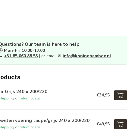
Questions? Our team is here to help
🕒
Mon–Fri 10:00–17:00
📞
+31 85 060 88 53
| or email ✉
info@koningbamboe.nl
roducts
ir Grijs 240 x 200/220
€34,95
hipping or return costs
welen voering taupe/grijs 240 x 200/220
€49,95
hipping or return costs