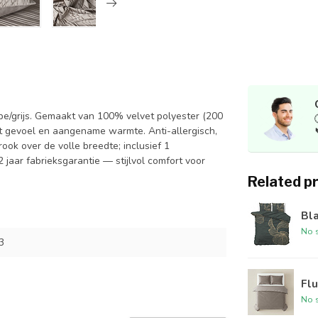
e/grijs. Gemaakt van 100% velvet polyester (200
t gevoel en aangename warmte. Anti-allergisch,
ok over de volle breedte; inclusief 1
 jaar fabrieksgarantie — stijlvol comfort voor
Related p
Bla
No s
3
Flu
No s