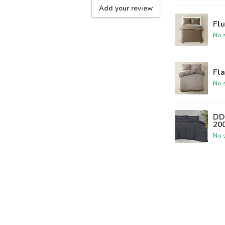
Add your review
Flu
No s
Fla
No s
DD
20
No s