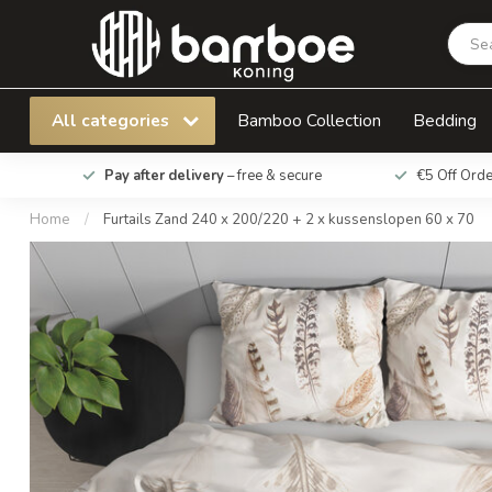
Furtails Zand 240 x 200/220 + 2 x kussenslop
All categories
Bamboo Collection
Bedding
Pay after delivery
– free & secure
€5 Off Ord
Home
/
Furtails Zand 240 x 200/220 + 2 x kussenslopen 60 x 70