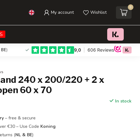
0
My account
Wishlist
€39,95
Add to cart
Incl. tax
S
 BE
)
ws
Zand 240 x 200/220 + 2 x
open 60 x 70
In stock
ry
– free & secure
Over €30 – Use Code
Koning
eturns (
NL & BE
)