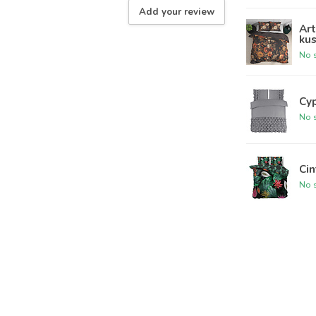
Add your review
Art
ku
No s
Cyp
No s
Cin
No s