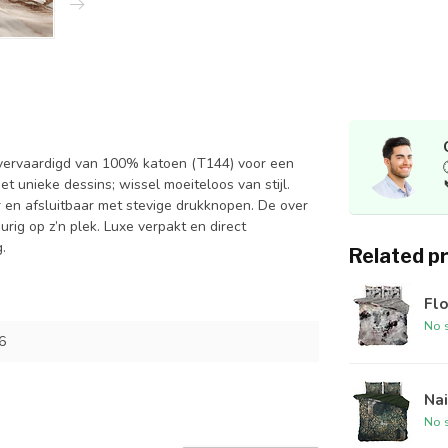
ervaardigd van 100% katoen (T144) voor een
t unieke dessins; wissel moeiteloos van stijl.
 en afsluitbaar met stevige drukknopen. De over
ig op z’n plek. Luxe verpakt en direct
.
Related p
Flo
No s
6
Nai
No s