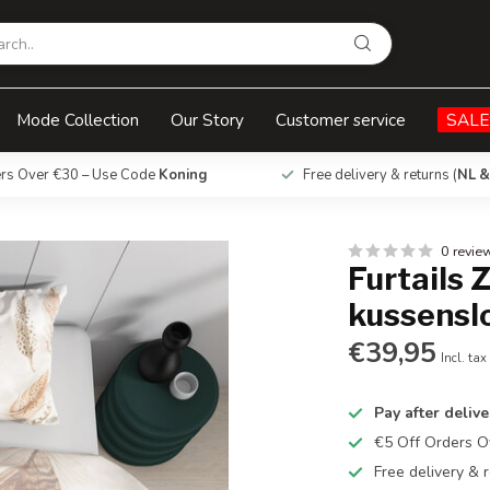
en 60 x 70
Mode Collection
Our Story
Customer service
SALE
ers Over €30 – Use Code
Koning
Free delivery & returns (
NL &
0 revie
Furtails 
kussensl
€39,95
Incl. tax
Pay after delive
€5 Off Orders 
Free delivery & r