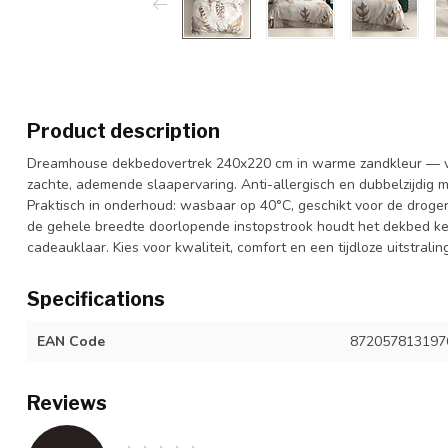
Product description
Dreamhouse dekbedovertrek 240x220 cm in warme zandkleur — v
zachte, ademende slaapervaring. Anti-allergisch en dubbelzijdig me
Praktisch in onderhoud: wasbaar op 40°C, geschikt voor de droger
de gehele breedte doorlopende instopstrook houdt het dekbed keur
cadeauklaar. Kies voor kwaliteit, comfort en een tijdloze uitstraling
Specifications
EAN Code
872057813197
Reviews