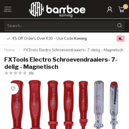
0
MENU
€5 Off Orders Over €30 – Use Code
Koning
Free deliver
0.0
Home
/
FXTools Electro Schroevendraaiers- 7-delig - Magnetisch
FXTools Electro Schroevendraaiers- 7-
delig - Magnetisch
(0)