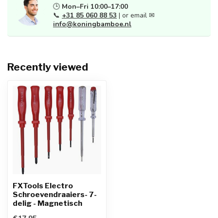
🕒
Mon–Fri 10:00–17:00
📞
+31 85 060 88 53
| or email ✉
info@koningbamboe.nl
Recently viewed
FXTools Electro
Schroevendraaiers- 7-
delig - Magnetisch