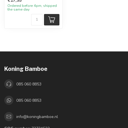
€17,95
Ordered before 4pm, shipped
the same day
Koning Bamboe
085 060 8853
085 060 8853
info@koningbamboe.nl