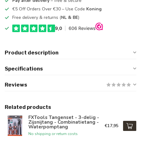
Pay after delivery
– free & secure
€5 Off Orders Over €30 – Use Code
Koning
Free delivery & returns (
NL & BE
)
Product description
Specifications
Reviews
Related products
FXTools Tangenset - 3-delig -
Zijsnijtang - Combinatietang -
€17,95
Waterpomptang
No shipping or return costs