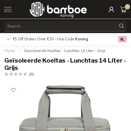
0
MENU
€5 Off Orders Over €30 – Use Code
Koning
Free deliver
0.0
Home
/
Geïsoleerde Koeltas - Lunchtas 14 Liter - Grijs
Geïsoleerde Koeltas - Lunchtas 14 Liter -
Grijs
(0)