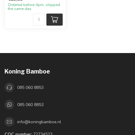
Ordered before 4pm, shipped
the same day
Koning Bamboe
085 060 8853
085 060 8853
info@koningbamboe.nl
COC number:
72734523