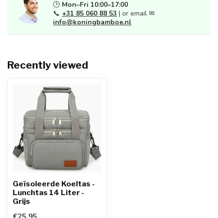
🕒
Mon–Fri 10:00–17:00
📞
+31 85 060 88 53
| or email ✉
info@koningbamboe.nl
Recently viewed
Geïsoleerde Koeltas -
Lunchtas 14 Liter -
Grijs
€25,95