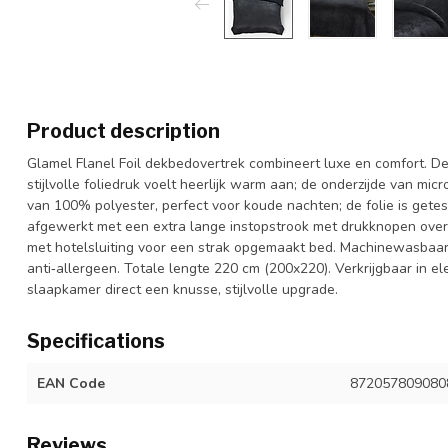
Product description
Glamel Flanel Foil dekbedovertrek combineert luxe en comfort. De
stijlvolle foliedruk voelt heerlijk warm aan; de onderzijde van mi
van 100% polyester, perfect voor koude nachten; de folie is getest
afgewerkt met een extra lange instopstrook met drukknopen ove
met hotelsluiting voor een strak opgemaakt bed. Machinewasbaar
anti‑allergeen. Totale lengte 220 cm (200x220). Verkrijgbaar in e
slaapkamer direct een knusse, stijlvolle upgrade.
Specifications
EAN Code
872057809080
Reviews