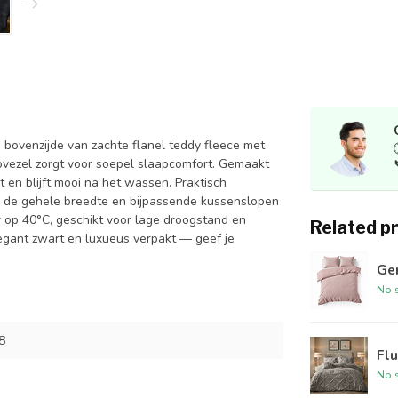
 bovenzijde van zachte flanel teddy fleece met
crovezel zorgt voor soepel slaapcomfort. Gemaakt
 en blijft mooi na het wassen. Praktisch
r de gehele breedte en bijpassende kussenslopen
 op 40°C, geschikt voor lage droogstand en
Related p
legant zwart en luxueus verpakt — geef je
Ger
No s
8
Flu
No s