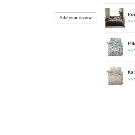
Po
Add your review
No s
Mi
No s
Kar
No s