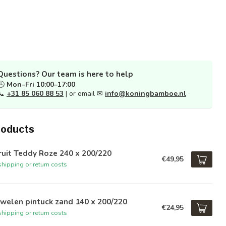
Questions? Our team is here to help
🕒
Mon–Fri 10:00–17:00
📞
+31 85 060 88 53
| or email ✉
info@koningbamboe.nl
roducts
uit Teddy Roze 240 x 200/220
€49,95
hipping or return costs
welen pintuck zand 140 x 200/220
€24,95
hipping or return costs