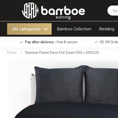
Glamour Flanel Deco Foil Zwart 200 x 200/22
All categories
Bamboo Collection
Bedding
Pay after delivery
– free & secure
€5 Off Ord
Home
/
Glamour Flanel Deco Foil Zwart 200 x 200/220