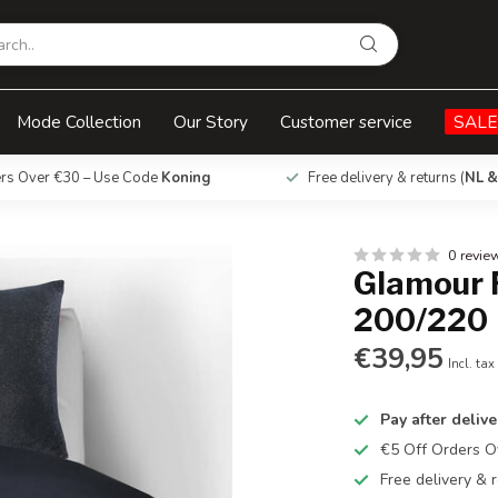
0
Mode Collection
Our Story
Customer service
SALE
ers Over €30 – Use Code
Koning
Free delivery & returns (
NL &
0 revie
Glamour F
200/220
€39,95
Incl. tax
Pay after delive
€5 Off Orders 
Free delivery & r