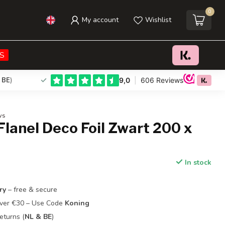
0
My account
Wishlist
€39,95
Add to cart
Incl. tax
S
 BE
)
ws
lanel Deco Foil Zwart 200 x
In stock
ry
– free & secure
Over €30 – Use Code
Koning
eturns (
NL & BE
)