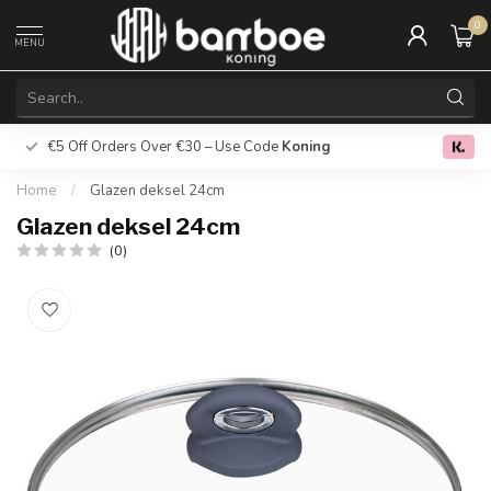
0
MENU
€5 Off Orders Over €30 – Use Code
Koning
Free deliver
0.0
Home
/
Glazen deksel 24cm
Glazen deksel 24cm
(0)