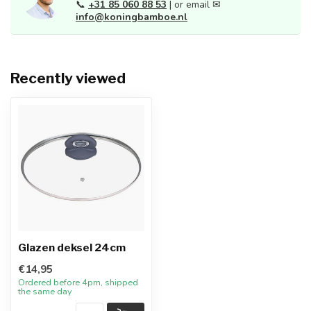
📞
+31 85 060 88 53
| or email ✉
info@koningbamboe.nl
Recently viewed
Glazen deksel 24cm
€14,95
Ordered before 4pm, shipped
the same day