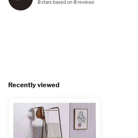
0
stars based on
0
reviews
Recently viewed