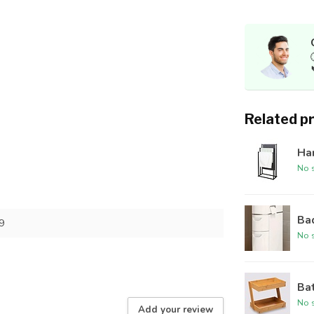
Related p
Han
No s
Ba
9
No s
Ba
No s
Add your review