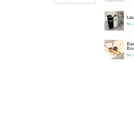
La
No s
Ba
Bo
No s