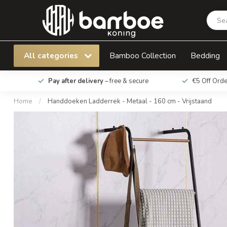
Handdoeken Ladderrek - Metaal - 160 cm - Vr
All categories
Bamboo Collection
Bedding
Pay after delivery
– free & secure
€5 Off Ord
Home
/
Handdoeken Ladderrek - Metaal - 160 cm - Vrijstaand