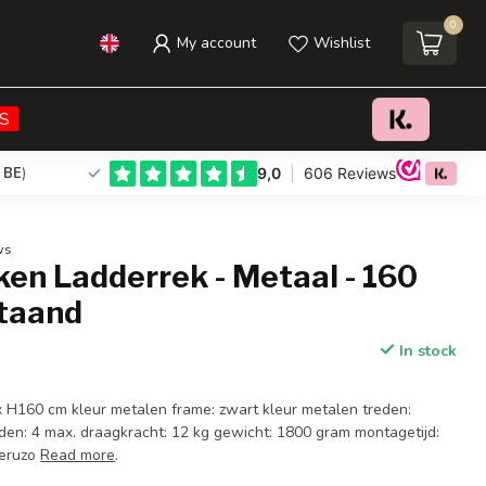
0
My account
Wishlist
€36,95
Add to cart
Incl. tax
S
 BE
)
ws
en Ladderrek - Metaal - 160
staand
In stock
 x H160 cm kleur metalen frame: zwart kleur metalen treden:
eden: 4 max. draagkracht: 12 kg gewicht: 1800 gram montagetijd:
Ceruzo
Read more
.