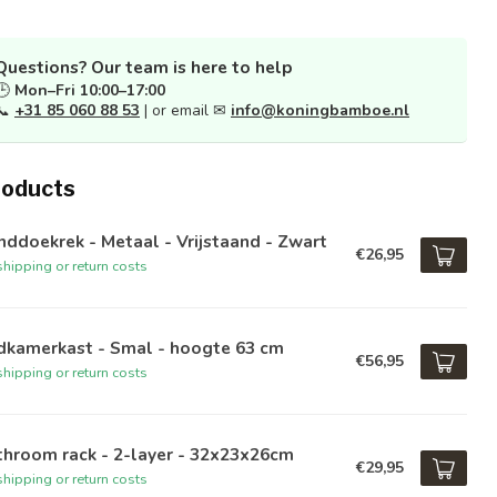
Questions? Our team is here to help
🕒
Mon–Fri 10:00–17:00
📞
+31 85 060 88 53
| or email ✉
info@koningbamboe.nl
roducts
ddoekrek - Metaal - Vrijstaand - Zwart
€26,95
hipping or return costs
dkamerkast - Smal - hoogte 63 cm
€56,95
hipping or return costs
throom rack - 2-layer - 32x23x26cm
€29,95
hipping or return costs