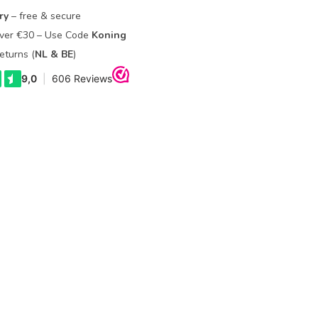
ry
– free & secure
Over €30 – Use Code
Koning
eturns (
NL & BE
)