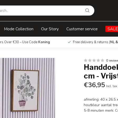
ijstaand
Mode Collection
Our Story
Customer service
SALE
ers Over €30 – Use Code
Koning
Free delivery & returns (
NL &
0 revie
Handdoek
cm - Vrij
€36,95
Incl. tax
afmeting: 40 x 26.5
houtkleur aantal tr
5-8 minuten merk: 