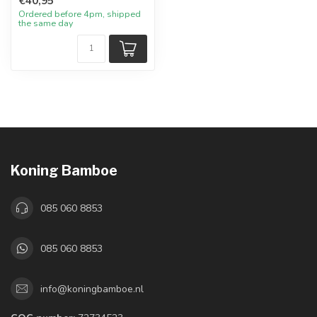
€40,95
Ordered before 4pm, shipped
the same day
Koning Bamboe
085 060 8853
085 060 8853
info@koningbamboe.nl