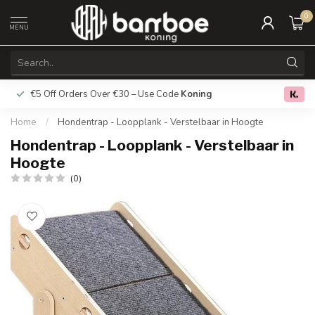
0
MENU
€5 Off Orders Over €30 – Use Code
Koning
Free deliver
0.0
Home
/
Hondentrap - Loopplank - Verstelbaar in Hoogte
Hondentrap - Loopplank - Verstelbaar in
Hoogte
(0)