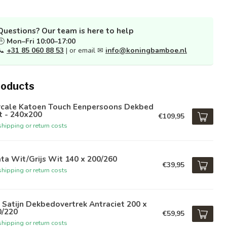
Questions? Our team is here to help
🕒
Mon–Fri 10:00–17:00
📞
+31 85 060 88 53
| or email ✉
info@koningbamboe.nl
roducts
rcale Katoen Touch Eenpersoons Dekbed
t - 240x200
€109,95
hipping or return costs
ta Wit/Grijs Wit 140 x 200/260
€39,95
hipping or return costs
 Satijn Dekbedovertrek Antraciet 200 x
0/220
€59,95
hipping or return costs