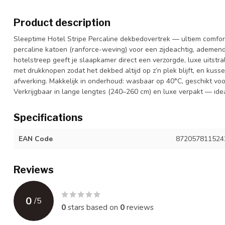
Product description
Sleeptime Hotel Stripe Percaline dekbedovertrek — ultiem comfor
percaline katoen (ranforce-weving) voor een zijdeachtig, ademen
hotelstreep geeft je slaapkamer direct een verzorgde, luxe uitstra
met drukknopen zodat het dekbed altijd op z’n plek blijft, en kuss
afwerking. Makkelijk in onderhoud: wasbaar op 40°C, geschikt voor 
Verkrijgbaar in lange lengtes (240–260 cm) en luxe verpakt — ide
Specifications
EAN Code
872057811524
Reviews
0
/
5
0
stars based on
0
reviews