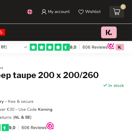
0
My account
Wishlist
€59,95
Add to cart
Incl. tax
S
 BE
)
ws
eep taupe 200 x 200/260
In stock
ry
– free & secure
Over €30 – Use Code
Koning
eturns (
NL & BE
)