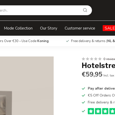
Mode Collection
Our Story
Customer service
SALE
ers Over €30 – Use Code
Koning
Free delivery & returns (
NL &
0 revie
Hotelstr
€59,95
Incl. tax
Pay after delive
€5 Off Orders 
Free delivery & r