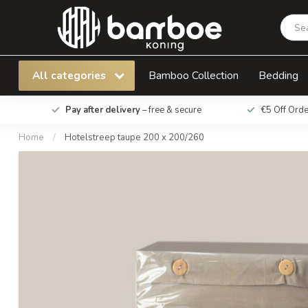
Hotelstreep taupe 200 x 200/260
All categories
Bamboo Collection
Bedding
Pay after delivery
– free & secure
€5 Off Ord
Home
/
Hotelstreep taupe 200 x 200/260