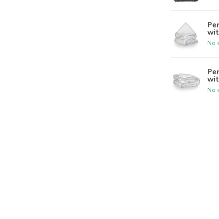
Pe
wit
No s
Pe
wit
No s