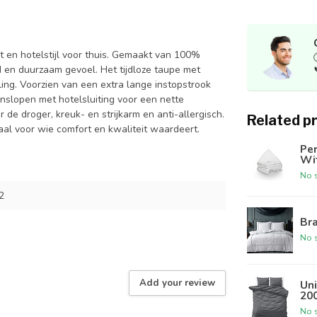
t en hotelstijl voor thuis. Gemaakt van 100%
d en duurzaam gevoel. Het tijdloze taupe met
ling. Voorzien van een extra lange instopstrook
enslopen met hotelsluiting voor een nette
de droger, kreuk- en strijkarm en anti-allergisch.
Related p
aal voor wie comfort en kwaliteit waardeert.
Pe
Wi
No s
2
Bra
No s
Add your review
Uni
20
No s