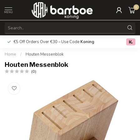
0
MENU
€5 Off Orders Over €30 – Use Code
Koning
Free deliver
0.0
Home
/
Houten Messenblok
Houten Messenblok
(0)