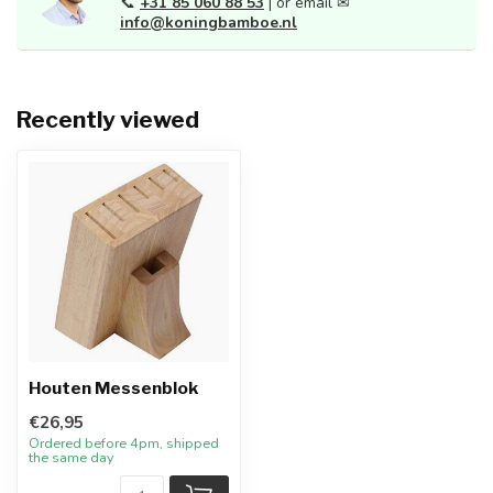
📞
+31 85 060 88 53
| or email ✉
info@koningbamboe.nl
Recently viewed
Houten Messenblok
€26,95
Ordered before 4pm, shipped
the same day