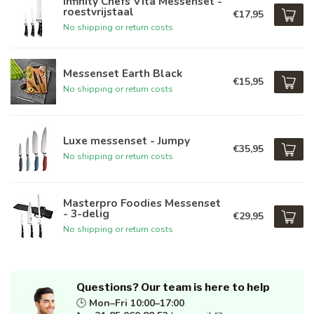
Infinity Chefs Vita Messenset -
roestvrijstaal
€17,95
No shipping or return costs
Messenset Earth Black
€15,95
No shipping or return costs
Luxe messenset - Jumpy
€35,95
No shipping or return costs
Masterpro Foodies Messenset
- 3-delig
€29,95
No shipping or return costs
Questions? Our team is here to help
🕒
Mon–Fri 10:00–17:00