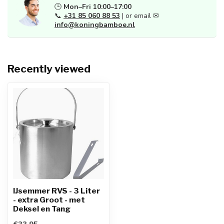
🕒
Mon–Fri 10:00–17:00
📞
+31 85 060 88 53
| or email ✉
info@koningbamboe.nl
Recently viewed
IJsemmer RVS - 3 Liter
- extra Groot - met
Deksel en Tang