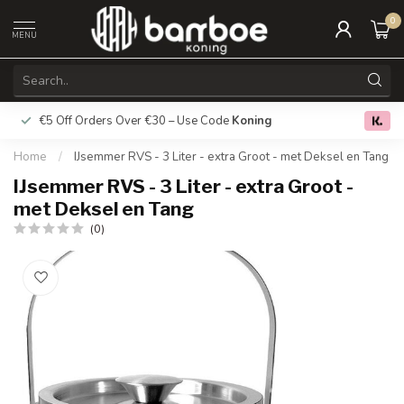
0
MENU
€5 Off Orders Over €30 – Use Code
Koning
Free deliver
0.0
Home
/
IJsemmer RVS - 3 Liter - extra Groot - met Deksel en Tang
IJsemmer RVS - 3 Liter - extra Groot -
met Deksel en Tang
(0)