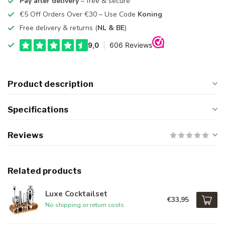
Pay after delivery
– free & secure
€5 Off Orders Over €30 – Use Code
Koning
Free delivery & returns (
NL & BE
)
Product description
Specifications
Reviews
Related products
Luxe Cocktailset
€33,95
No shipping or return costs