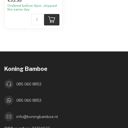
€33,95
Ordered before 4pm, shipped
the same day
Koning Bamboe
085 060 8853
085 060 8853
info@koningbamboe.nl