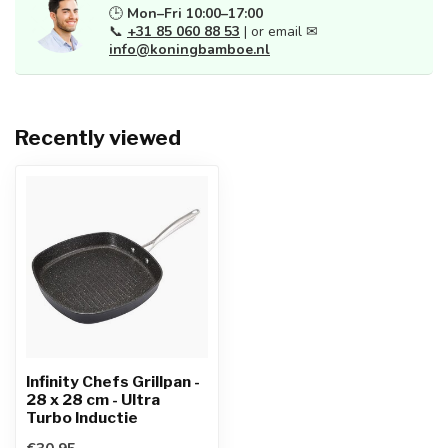
🕒
Mon–Fri 10:00–17:00
📞
+31 85 060 88 53
| or email ✉
info@koningbamboe.nl
Recently viewed
Infinity Chefs Grillpan -
28 x 28 cm - Ultra
Turbo Inductie