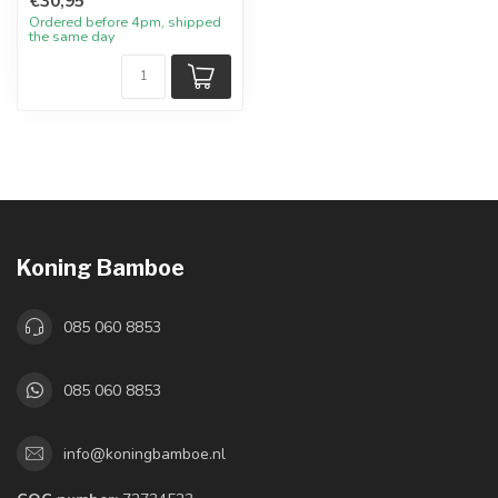
€30,95
Ordered before 4pm, shipped
the same day
Koning Bamboe
085 060 8853
085 060 8853
info@koningbamboe.nl