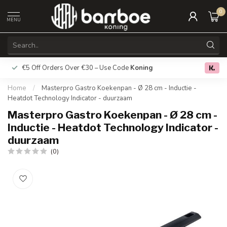
0
MENU
€5 Off Orders Over €30 – Use Code
Koning
Free deliver
0.0
Home
/
Masterpro Gastro Koekenpan - Ø 28 cm - Inductie -
Heatdot Technology Indicator - duurzaam
Masterpro Gastro Koekenpan - Ø 28 cm -
Inductie - Heatdot Technology Indicator -
duurzaam
(0)