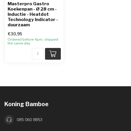
Masterpro Gastro
Koekenpan - Ø 28 cm -
Inductie - Heatdot
Technology Indicator -
duurzaam
€30,95
Ordered before 4pm, shipped
the same day
Koning Bamboe
085 060 8853