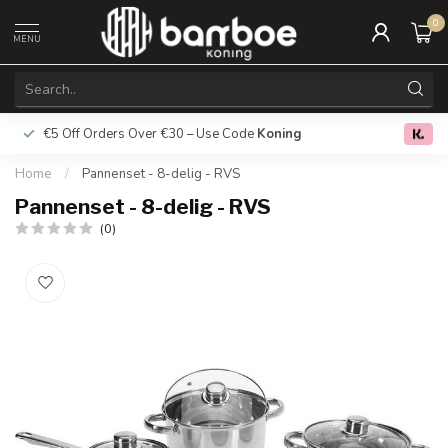
0
MENU
€5 Off Orders Over €30 – Use Code
Koning
Free deliver
0.0
Home
/
Pannenset - 8-delig - RVS
Pannenset - 8-delig - RVS
(0)