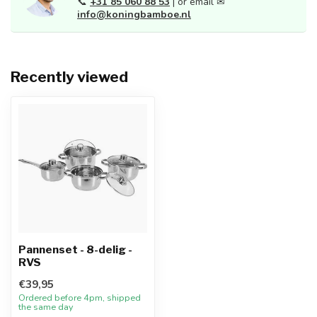
📞
+31 85 060 88 53
| or email ✉
info@koningbamboe.nl
Recently viewed
Pannenset - 8-delig -
RVS
€39,95
Ordered before 4pm, shipped
the same day