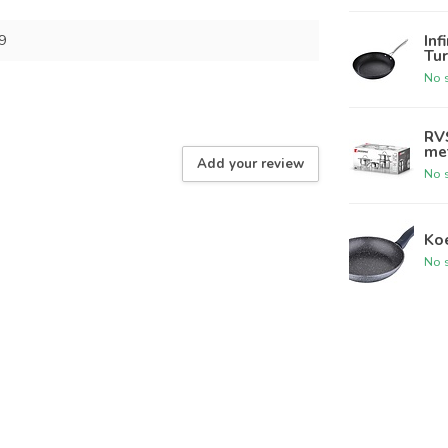
Inf
9
Tur
No s
RV
met
Add your review
No s
Koe
No s