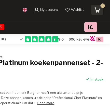
0
My account
Wishlist
€30,95
Add to cart
Incl. tax
S
 BE
)
ws
Platinum koekenpannenset - 2-
In stock
t van het merk Bergner heeft een uitstekende prijs-
 Deze pannen komen uit de serie "Professional Chef Platinum" en
geperst aluminium dat ...
Read more
.