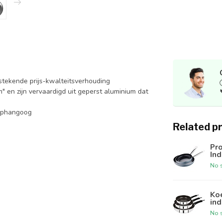
tekende prijs-kwalteitsverhouding
" en zijn vervaardigd uit geperst aluminium dat
 ophangoog
Related p
Pro
Ind
No s
Koe
ind
No s