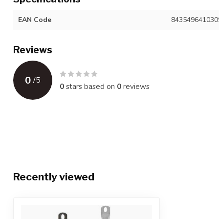
EAN Code
843549641030
Reviews
0
/
5
0
stars based on
0
reviews
Recently viewed