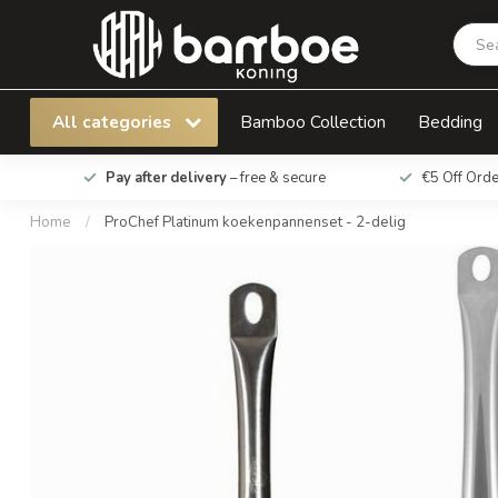
ProChef Platinum koekenpannenset - 2-delig
All categories
Bamboo Collection
Bedding
Pay after delivery
– free & secure
€5 Off Ord
Home
/
ProChef Platinum koekenpannenset - 2-delig