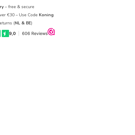
ry
– free & secure
Over €30 – Use Code
Koning
eturns (
NL & BE
)