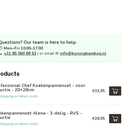
Questions? Our team is here to help
🕒
Mon–Fri 10:00–17:00
📞
+31 85 060 88 53
| or email ✉
info@koningbamboe.nl
roducts
fessional Chef Koekenpannenset - voor
uctie - 20+28cm
€33,95
hipping or return costs
kenpannenset Alena - 3-delig - RVS -
uctie
€38,95
hipping or return costs