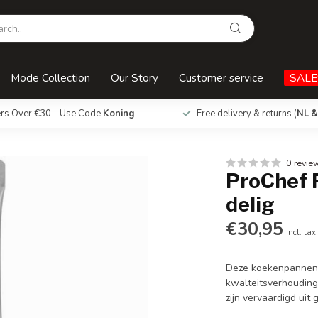
Mode Collection
Our Story
Customer service
SALE
ers Over €30 – Use Code
Koning
Free delivery & returns (
NL &
0 revie
ProChef 
delig
€30,95
Incl. tax
Deze koekenpannense
kwalteitsverhouding
zijn vervaardigd uit 