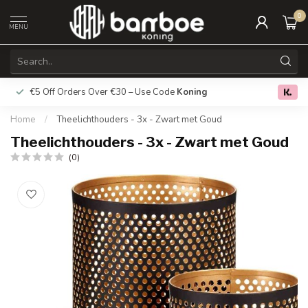
0
MENU
€5 Off Orders Over €30 – Use Code
Koning
Free deliver
0.0
Home
/
Theelichthouders - 3x - Zwart met Goud
Theelichthouders - 3x - Zwart met Goud
(0)