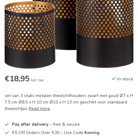
€18,95
In stock
Incl. tax
set van 3 stuks metalen theelichthouders zwart met goud Ø7 x H
7.5 cm Ø8.5 x H 10 cm Ø10 x H 13 cm geschikt voor standaard
theelichtjes
Read more
.
Pay after delivery
– free & secure
€5 Off Orders Over €30 – Use Code
Koning