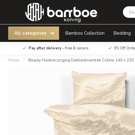
Beauty Huidverzorging Dekbedovertrek Crèm
All categories
Bamboo Collection
Bedding
Pay after delivery
– free & secure
€5 Off Ord
Home
/
Beauty Huidverzorging Dekbedovertrek Crème 140 x 220