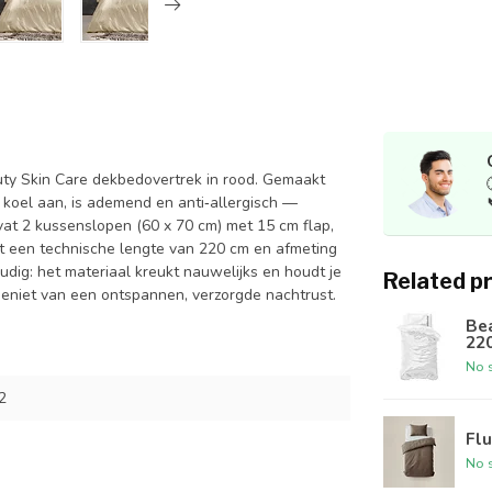
uty Skin Care dekbedovertrek in rood. Gemaakt
 koel aan, is ademend en anti‑allergisch —
vat 2 kussenslopen (60 x 70 cm) met 15 cm flap,
t een technische lengte van 220 cm en afmeting
ig: het materiaal kreukt nauwelijks en houdt je
Related p
geniet van een ontspannen, verzorgde nachtrust.
Bea
22
No s
2
Flu
No s