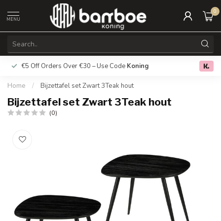
0
MENU
€5 Off Orders Over €30 – Use Code
Koning
Free deliver
0.0
Home
/
Bijzettafel set Zwart 3Teak hout
Bijzettafel set Zwart 3Teak hout
(0)