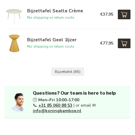
Bijzettafel Seatle Crème
€37,95
No shipping or return costs
Bijzettafel Geel 1Ijzer
€77,95
No shipping or return costs
Bijzettafel
(86)
Questions? Our team is here to help
🕒
Mon–Fri 10:00–17:00
📞
+31 85 060 88 53
| or email ✉
info@koningbamboe.nl