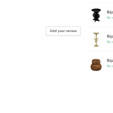
Bij
No s
Add your review
Bi
No s
Bij
No s