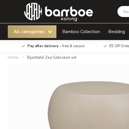
Bijzettafel Zea Gebroken wit
All categories
Bamboo Collection
Bedding
Pay after delivery
– free & secure
€5 Off Ord
Home
/
Bijzettafel Zea Gebroken wit