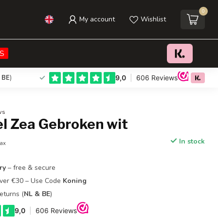
0
My account
Wishlist
€165,00
Add to cart
Incl. tax
S
 BE
)
ws
el Zea Gebroken wit
In stock
tax
ry
– free & secure
Over €30 – Use Code
Koning
eturns (
NL & BE
)