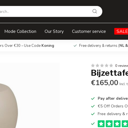
Mode Collection
Our Story
Customer service
SALE
ers Over €30 – Use Code
Koning
Free delivery & returns (
NL &
0 revie
Bijzettaf
€165,00
Incl. 
Pay after delive
€5 Off Orders 
Free delivery & r