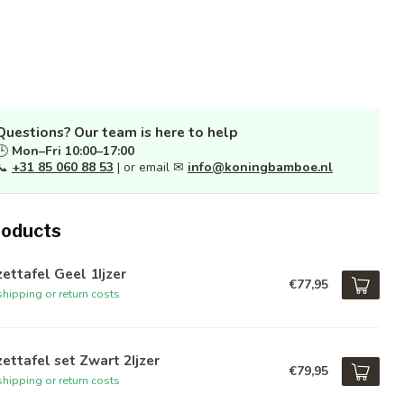
Questions? Our team is here to help
🕒
Mon–Fri 10:00–17:00
📞
+31 85 060 88 53
| or email ✉
info@koningbamboe.nl
roducts
zettafel Geel 1Ijzer
€77,95
hipping or return costs
zettafel set Zwart 2Ijzer
€79,95
hipping or return costs