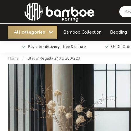
Blauw Regatta 240 x 200/220
All categories
Bamboo Collection
Bedding
Pay after delivery
– free & secure
€5 Off Ord
Home
/
Blauw Regatta 240 x 200/220