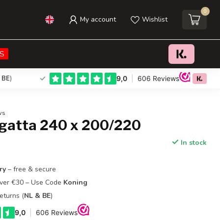
0
My account
Wishlist
€39,95
Add to cart
Incl. tax
S
 BE
)
ws
gatta 240 x 200/220
In stock
ry
– free & secure
Over €30 – Use Code
Koning
eturns (
NL & BE
)