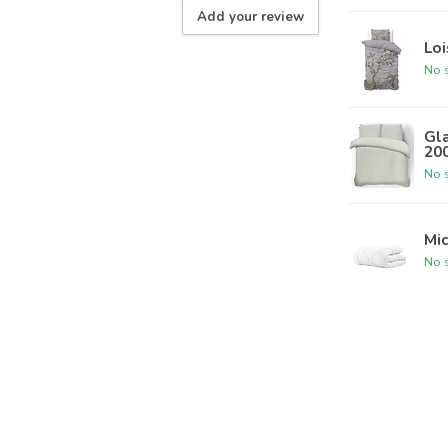
Add your review
Loi
No s
Gl
20
No s
Mic
No s