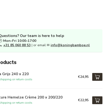
Questions? Our team is here to help
🕒
Mon–Fri 10:00–17:00
📞
+31 85 060 88 53
| or email ✉
info@koningbamboe.nl
roducts
a Grijs 240 x 220
€24,95
hipping or return costs
ture Hemelse Crème 200 x 200/220
€22,95
hipping or return costs