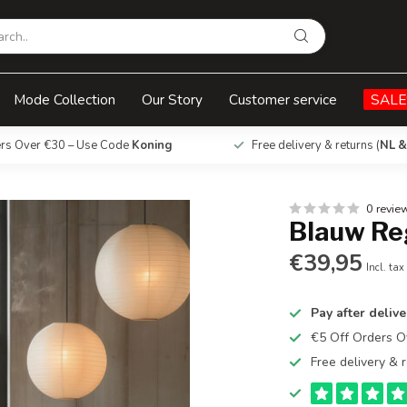
Mode Collection
Our Story
Customer service
SALE
ers Over €30 – Use Code
Koning
Free delivery & returns (
NL &
0 revie
Blauw Re
€39,95
Incl. tax
Pay after delive
€5 Off Orders 
Free delivery & r