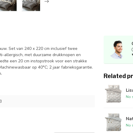
lauw. Set van 240 x 220 cm inclusief twee
i-allergisch, met duurzame drukknopen en
reedte een 20 cm instopstrook voor een strakke
 Machinewasbaar op 40°C; 2 jaar fabrieksgarantie.
n.
Related p
Lis
No s
3
Na
No s