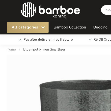
Bloempot binnen Grijs 1Ijzer
All categories
Bamboo Collection
Bedding
Pay after delivery
– free & secure
€5 Off Ord
Home
/
Bloempot binnen Grijs 1Ijzer