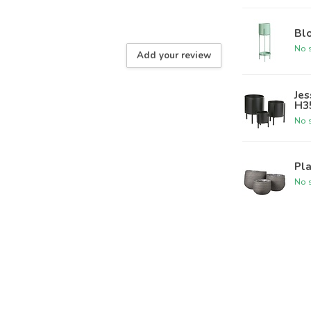
Bl
No s
Add your review
Jes
H35
No s
Pla
No s