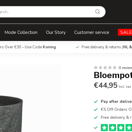
Mode Collection
Our Story
Customer service
SALE
ers Over €30 – Use Code
Koning
Free delivery & returns (
NL &
0 revie
Bloempot 
€44,95
Incl. tax
Pay after delive
€5 Off Orders 
Free delivery & r