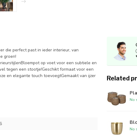
die perfect past in ieder interieur, van
ge groen!
erieurstijlenBloempot op voet voor een subtiele en
j wel tegen een stootje!Geschikt formaat voor een
dloze en elegante touch toevoegtGemaakt van ijzer
Related p
Pl
No s
Bl
6
No s