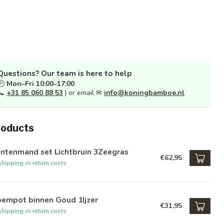
Questions? Our team is here to help
🕒
Mon–Fri 10:00–17:00
📞
+31 85 060 88 53
| or email ✉
info@koningbamboe.nl
roducts
antenmand set Lichtbruin 3Zeegras
€62,95
hipping or return costs
oempot binnen Goud 1Ijzer
€31,95
hipping or return costs