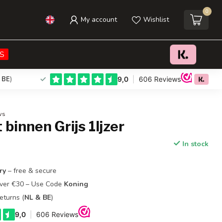
0
My account
Wishlist
€44,95
Add to cart
Incl. tax
S
 BE
)
ws
binnen Grijs 1Ijzer
In stock
ry
– free & secure
Over €30 – Use Code
Koning
eturns (
NL & BE
)