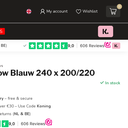
0
My account
Wishlist
€39,95
Add to cart
Incl. tax
S
 BE
)
ws
low Blauw 240 x 200/220
In stock
ry
– free & secure
Over €30 – Use Code
Koning
eturns (
NL & BE
)