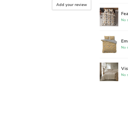
Add your review
Fea
No s
Em
No s
Vis
No s