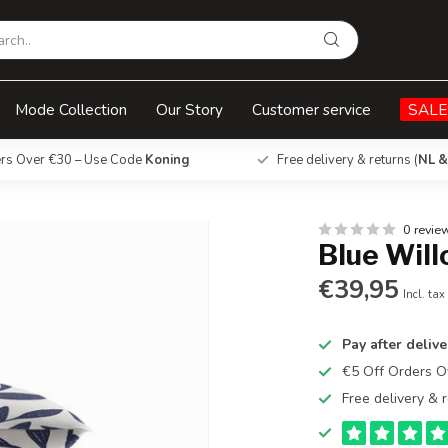
Mode Collection
Our Story
Customer service
SALE
ers Over €30 – Use Code
Koning
Free delivery & returns (
NL &
0 revie
Blue Wil
€39,95
Incl. tax
Pay after delive
€5 Off Orders 
Free delivery & r