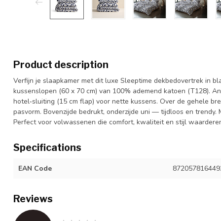
Product description
Verfijn je slaapkamer met dit luxe Sleeptime dekbedovertrek in b
kussenslopen (60 x 70 cm) van 100% ademend katoen (T128). Ant
hotel‑sluiting (15 cm flap) voor nette kussens. Over de gehele b
pasvorm. Bovenzijde bedrukt, onderzijde uni — tijdloos en trendy.
Perfect voor volwassenen die comfort, kwaliteit en stijl waardere
Specifications
EAN Code
872057816449
Reviews