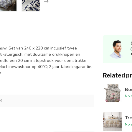
lauw. Set van 240 x 220 cm inclusief twee
i-allergisch, met duurzame drukknopen en
reedte een 20 cm instopstrook voor een strakke
 Machinewasbaar op 40°C; 2 jaar fabrieksgarantie.
n.
Related p
Bo
No s
3
Tre
No s