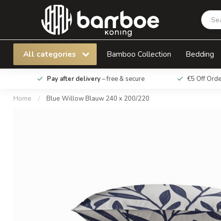
Blue Willow Blauw 240 x 200/220
All categories
Bamboo Collection
Bedding
Pay after delivery
– free & secure
€5 Off Ord
Home
/
Blue Willow Blauw 240 x 200/220