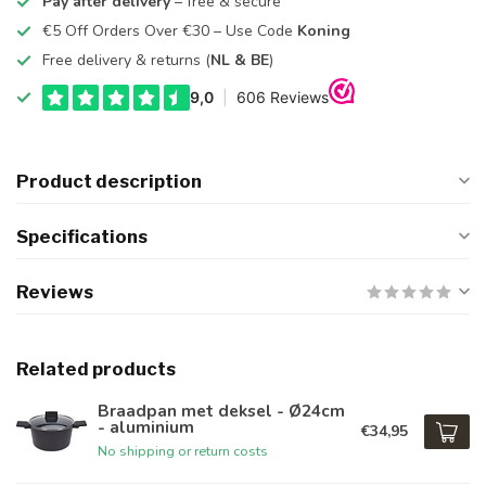
Pay after delivery
– free & secure
€5 Off Orders Over €30 – Use Code
Koning
Free delivery & returns (
NL & BE
)
Product description
Specifications
Reviews
Related products
Braadpan met deksel - Ø24cm
- aluminium
€34,95
No shipping or return costs