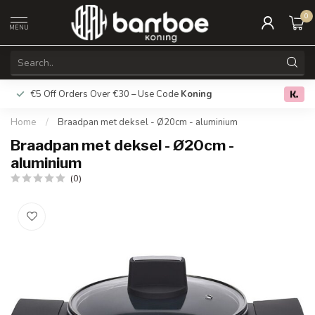
0
MENU
€5 Off Orders Over €30 – Use Code
Koning
Free deliver
0.0
Home
/
Braadpan met deksel - Ø20cm - aluminium
Braadpan met deksel - Ø20cm -
aluminium
(0)