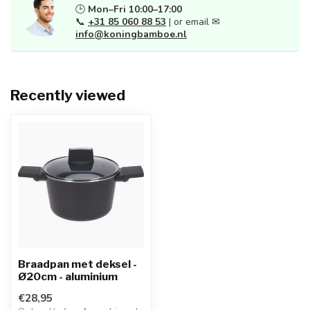
🕒
Mon–Fri 10:00–17:00
📞
+31 85 060 88 53
| or email ✉
info@koningbamboe.nl
Recently viewed
Braadpan met deksel -
Ø20cm - aluminium
€28,95