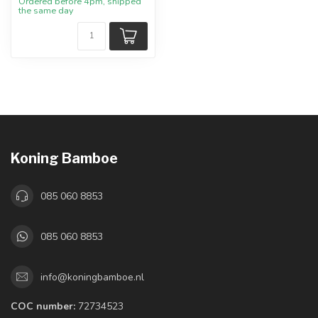
Ordered before 4pm, shipped
the same day
Koning Bamboe
085 060 8853
085 060 8853
info@koningbamboe.nl
COC number:
72734523