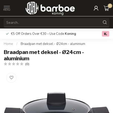
0
MENU
€5 Off Orders Over €30 – Use Code
Koning
Free deliver
0.0
Home
/
Braadpan met deksel - Ø24cm - aluminium
Braadpan met deksel - Ø24cm -
aluminium
(0)