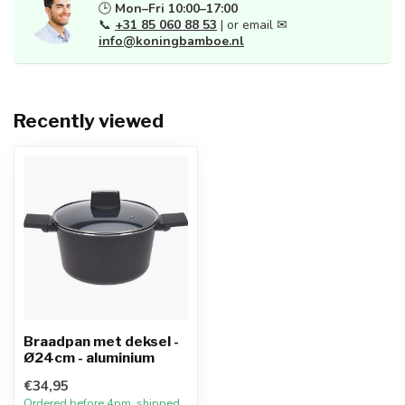
🕒
Mon–Fri 10:00–17:00
📞
+31 85 060 88 53
| or email ✉
info@koningbamboe.nl
Recently viewed
Braadpan met deksel -
Ø24cm - aluminium
€34,95
Ordered before 4pm, shipped