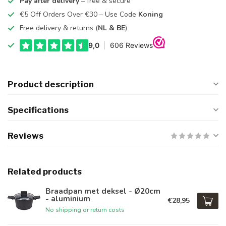
Pay after delivery
– free & secure
€5 Off Orders Over €30 – Use Code
Koning
Free delivery & returns (
NL & BE
)
Product description
Specifications
Reviews
Related products
Braadpan met deksel - Ø20cm
- aluminium
€28,95
No shipping or return costs