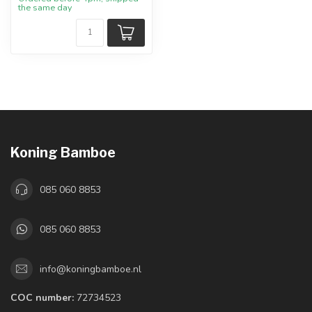
the same day
Koning Bamboe
085 060 8853
085 060 8853
info@koningbamboe.nl
COC number:
72734523