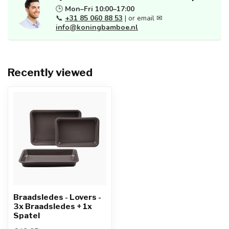
🕒
Mon–Fri 10:00–17:00
📞
+31 85 060 88 53
| or email ✉
info@koningbamboe.nl
Recently viewed
Braadsledes - Lovers -
3x Braadsledes + 1x
Spatel