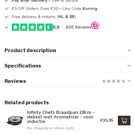
Pay after delivery
– free & secure
€5 Off Orders Over €30 – Use Code
Koning
Free delivery & returns (
NL & BE
)
Product description
Specifications
Reviews
Related products
Infinty Chefs Braadpan 28cm -
deksel met Aromatizer - voor
€35,95
inductie
No shipping or return costs