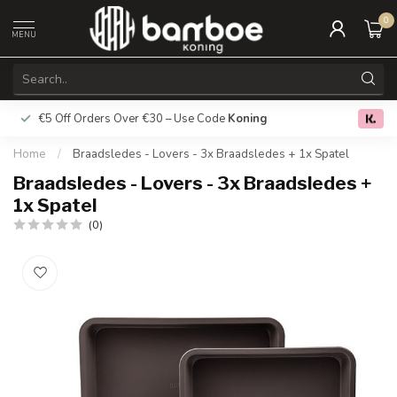
0
MENU
€5 Off Orders Over €30 – Use Code
Koning
Free deliver
0.0
Home
/
Braadsledes - Lovers - 3x Braadsledes + 1x Spatel
Braadsledes - Lovers - 3x Braadsledes +
1x Spatel
(0)