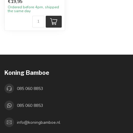
€19,95
Ordered before 4pm, shipped
the same day
Koning Bamboe
085 060 8853
085 060 8853
info@koningbamboe.nl