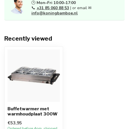
🕒
Mon–Fri 10:00–17:00
📞
+31 85 060 88 53
| or email ✉
info@koningbamboe.nl
Recently viewed
Buffetwarmer met
warmhoudplaat 300W
€53,95
Ordered before 4pm, shipped