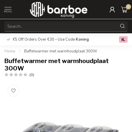
0
MENU
€5 Off Orders Over €30 – Use Code
Koning
Free deliver
0.0
Home
/
Buffetwarmer met warmhoudplaat 300W
Buffetwarmer met warmhoudplaat
300W
(0)