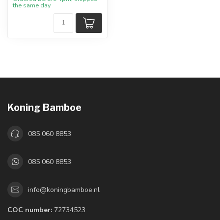
the same day
Koning Bamboe
085 060 8853
085 060 8853
info@koningbamboe.nl
COC number:
72734523