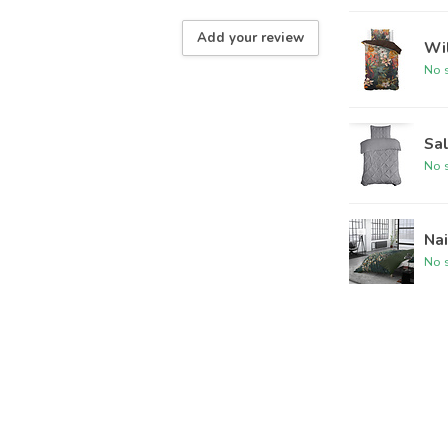
Add your review
Wil
No s
Sal
No s
Nai
No s