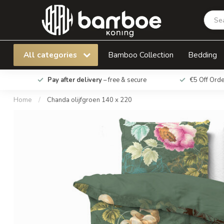
Chanda olijfgroen 140 x 220
All categories
Bamboo Collection
Bedding
Pay after delivery
– free & secure
€5 Off Ord
Home
/
Chanda olijfgroen 140 x 220