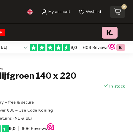
0
My account
Wishlist
€24,95
Add to cart
Incl. tax
S
 BE
)
ws
ijfgroen 140 x 220
In stock
ry
– free & secure
Over €30 – Use Code
Koning
eturns (
NL & BE
)