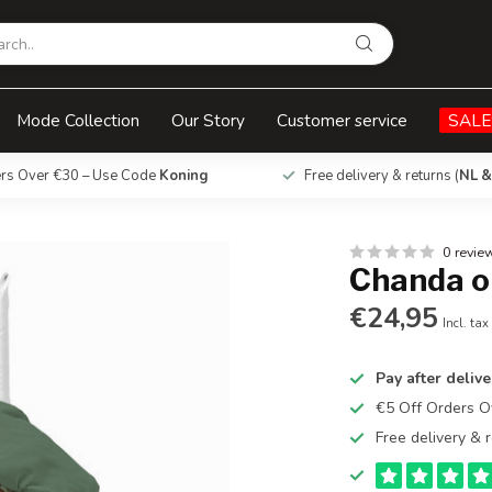
Mode Collection
Our Story
Customer service
SALE
ers Over €30 – Use Code
Koning
Free delivery & returns (
NL &
0 revie
Chanda ol
€24,95
Incl. tax
Pay after delive
€5 Off Orders 
Free delivery & r