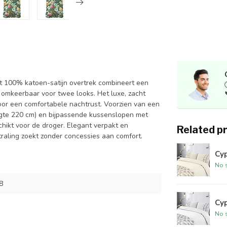
t 100% katoen-satijn overtrek combineert een
: omkeerbaar voor twee looks. Het luxe, zacht
oor een comfortabele nachtrust. Voorzien van een
ngte 220 cm) en bijpassende kussenslopen met
chikt voor de droger. Elegant verpakt en
Related p
raling zoekt zonder concessies aan comfort.
Cyp
No s
8
Cyp
No s