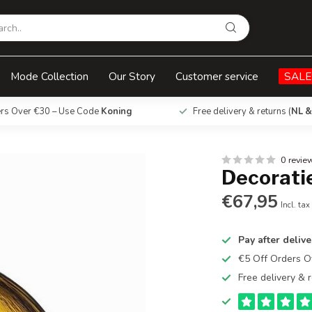
Mode Collection
Our Story
Customer service
SALE
ers Over €30 – Use Code
Koning
Free delivery & returns (
NL &
0 revie
Decoratie
€67,95
Incl. tax
Pay after delive
€5 Off Orders 
Free delivery & r