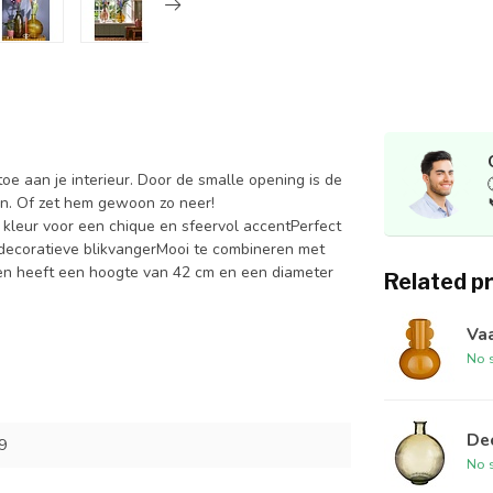
oe aan je interieur. Door de smalle opening is de
en. Of zet hem gewoon zo neer!
e kleur voor een chique en sfeervol accentPerfect
decoratieve blikvangerMooi te combineren met
 en heeft een hoogte van 42 cm en een diameter
Related p
Vaa
No s
Dec
9
No s