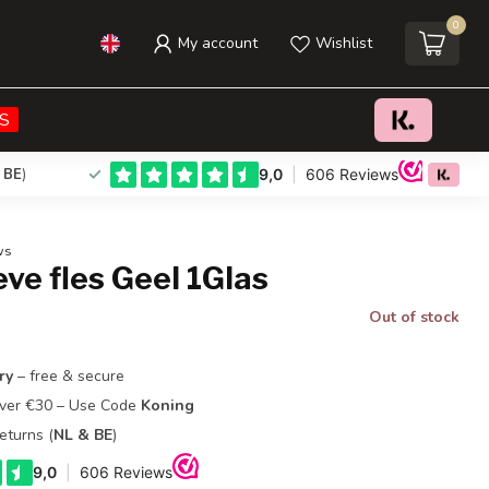
0
My account
Wishlist
S
 BE
)
ws
ve fles Geel 1Glas
Out of stock
ry
– free & secure
Over €30 – Use Code
Koning
eturns (
NL & BE
)