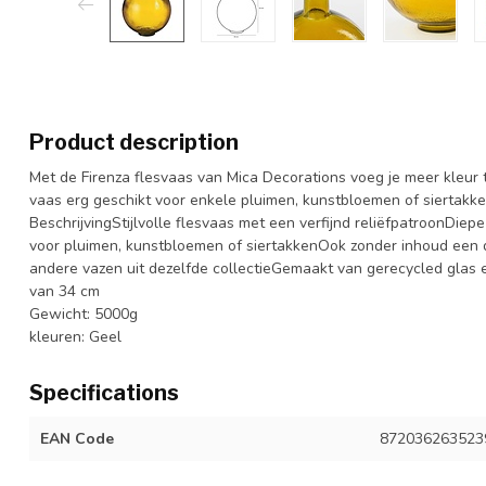
Product description
Met de Firenza flesvaas van Mica Decorations voeg je meer kleur t
vaas erg geschikt voor enkele pluimen, kunstbloemen of siertakk
BeschrijvingStijlvolle flesvaas met een verfijnd reliëfpatroonDiep
voor pluimen, kunstbloemen of siertakkenOok zonder inhoud een 
andere vazen uit dezelfde collectieGemaakt van gerecycled glas
van 34 cm
Gewicht: 5000g
kleuren: Geel
Specifications
EAN Code
872036263523