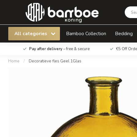
All categories
Bamboo Collection
Bedding
Pay after delivery
– free & secure
€5 Off Ord
Home
/
Decoratieve fles Geel 1Glas