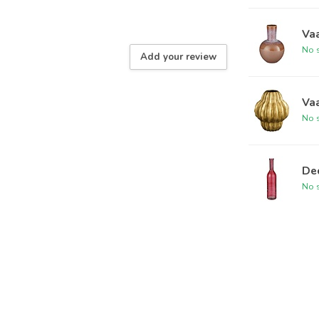
Va
No s
Add your review
Va
No s
De
No s