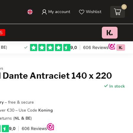
0
My account
Wishlist
€29,95
Add to cart
Incl. tax
S
 BE
)
ws
l Dante Antraciet 140 x 220
In stock
ry
– free & secure
Over €30 – Use Code
Koning
eturns (
NL & BE
)