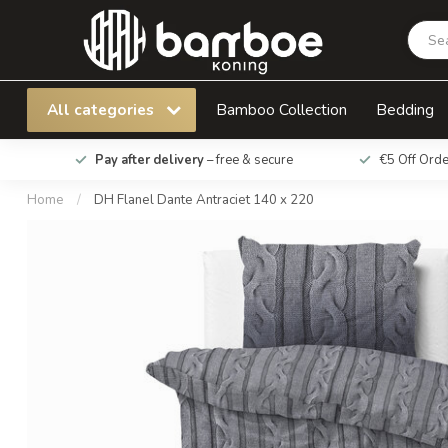
DH Flanel Dante Antraciet 140 x 220
All categories
Bamboo Collection
Bedding
Pay after delivery
– free & secure
€5 Off Ord
Home
/
DH Flanel Dante Antraciet 140 x 220