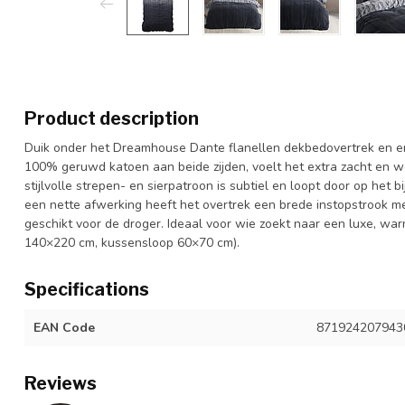
Product description
Duik onder het Dreamhouse Dante flanellen dekbedovertrek en e
100% geruwd katoen aan beide zijden, voelt het extra zacht en w
stijlvolle strepen- en sierpatroon is subtiel en loopt door op het 
een nette afwerking heeft het overtrek een brede instopstrook
geschikt voor de droger. Ideaal voor wie zoekt naar een luxe, w
140×220 cm, kussensloop 60×70 cm).
Specifications
EAN Code
871924207943
Reviews