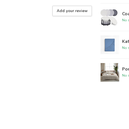
Add your review
Coa
No s
Ka
No s
Po
No s