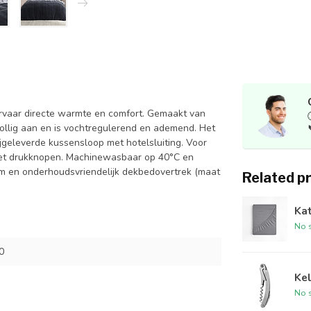
rvaar directe warmte en comfort. Gemaakt van
ollig aan en is vochtregulerend en ademend. Het
bijgeleverde kussensloop met hotelsluiting. Voor
 met drukknopen. Machinewasbaar op 40°C en
arm en onderhoudsvriendelijk dekbedovertrek (maat
Related p
Kat
No s
0
Kel
No s