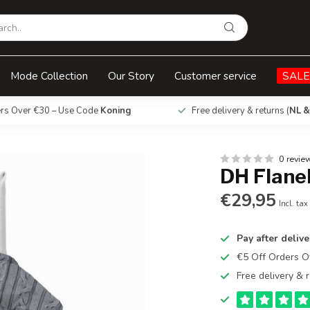
Mode Collection
Our Story
Customer service
SALE
ers Over €30 – Use Code
Koning
Free delivery & returns (
NL &
0 revie
DH Flane
€29,95
Incl. tax
Pay after delive
€5 Off Orders 
Free delivery & r