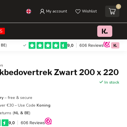
0
My account
Wishlist
€21,95
Add to cart
Incl. tax
S
 BE
)
ws
kbedovertrek Zwart 200 x 220
In stock
ry
– free & secure
Over €30 – Use Code
Koning
eturns (
NL & BE
)