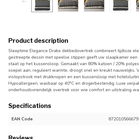
Product description
Sleeptime Elegance Drake dekbedovertrek combineert tijdloze eleg
gestreepte dessin met speelse stippen geeft uw slaapkamer een rus
staat op het kussensloop. Gemaakt van 80% katoen / 20% polyest
soepel aan, reguleert warmte, droogt snel en kreukt nauwelijks. 
instopstrook met drukknopen en een kussensloop met hotelsluiti
Hypoallergeen, wasbaar op 40°C en drogerbestendig. Luxe verpakt
onderhoudsvriendelijk overtrek voor wie comfort en uitstraling wa
Specifications
EAN Code
872010566679
Reviews