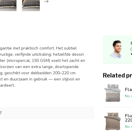
antie met praktisch comfort. Het subtiel
tige, verfijnde uitstraling; hetzelfde dessin
er (micropercal, 150 GSM) voelt het zacht en
Voorzien van een extra lange, doorlopende
ng; geschikt voor dekbedden 200–220 cm.
Related p
 en duurzaam in gebruik — een stijlvol en
ardeert.
Fla
No s
7
Flu
22
No s