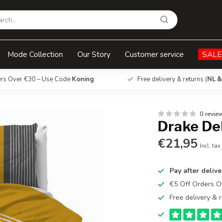
Mode Collection
Our Story
Customer service
SALE
ers Over €30 – Use Code
Koning
Free delivery & returns (
NL &
0 revie
Drake De
€21,95
Incl. tax
Pay after delive
€5 Off Orders 
Free delivery & r