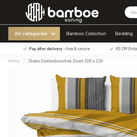
Drake Dekbedovertrek Zwart 200 x 220
All categories
Bamboo Collection
Bedding
Pay after delivery
– free & secure
€5 Off Ord
Home
/
Drake Dekbedovertrek Zwart 200 x 220