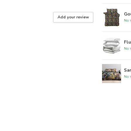
Go
Add your review
No s
Flu
No s
Sar
No s